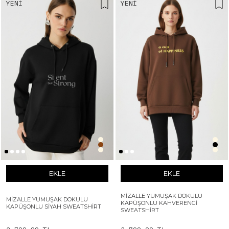
YENI
YENI
EKLE
EKLE
MIZALLE YUMUŞAK DOKULU
MIZALLE YUMUŞAK DOKULU
KAPÜŞONLU KAHVERENGI
KAPÜŞONLU SIYAH SWEATSHIRT
SWEATSHIRT