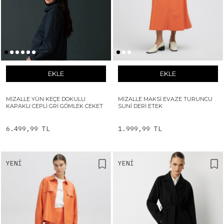
EKLE
EKLE
MIZALLE YÜN KEÇE DOKULU
MIZALLE MAKSI EVAZE TURUNCU
KAPAKLI CEPLI GRI GÖMLEK CEKET
SUNI DERI ETEK
6.499,99 TL
1.999,99 TL
YENI
YENI