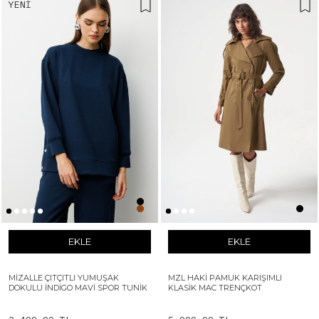
YENI
EKLE
EKLE
MIZALLE ÇITÇITLI YUMUŞAK
MZL HAKI PAMUK KARIŞIMLI
DOKULU İNDIGO MAVI SPOR TUNIK
KLASIK MAC TRENÇKOT