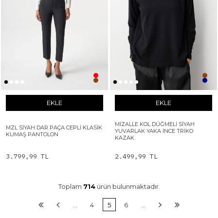
EKLE
EKLE
MIZALLE KOL DÜĞMELI SIYAH
MZL SIYAH DAR PAÇA CEPLI KLASIK
YUVARLAK YAKA İNCE TRIKO
KUMAŞ PANTOLON
KAZAK
3.799,99 TL
2.499,99 TL
Toplam
714
ürün bulunmaktadır.
…
4
5
6
…