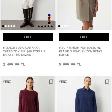
EKLE
EKLE
MIZALLE YUVARLAK YAKA
MZL PREMIUM YÜN KARIŞIMLI
OVERSIZE YUMUŞAK DOKULU
KLASIK DÜĞMELI VIZON RENGI
EKRU TRIKO KAZAK
ELBISE
2.499,99 TL
5.999,99 TL
YENI
YENI