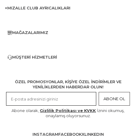
+MIZALLE CLUB AYRICALIKLARI
MAĞAZALARIMIZ
MÜŞTERI HIZMETLERI
ÖZEL PROMOSYONLAR, KİŞİYE ÖZEL İNDİRİMLER VE
YENİLİKLERDEN HABERDAR OLUN!
ABONE OL
Abone olarak,
Gizlilik Politikası ve KVKK
İznini okumuş,
onaylamış oluyorsunuz.
INSTAGRAM
FACEBOOK
X
LINKEDIN