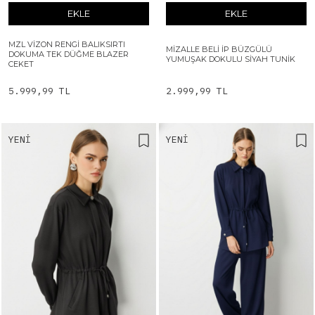
EKLE
EKLE
MZL VIZON RENGI BALIKSIRTI
MIZALLE BELI İP BÜZGÜLÜ
DOKUMA TEK DÜĞME BLAZER
YUMUŞAK DOKULU SIYAH TUNIK
CEKET
5.999,99 TL
2.999,99 TL
YENI
YENI