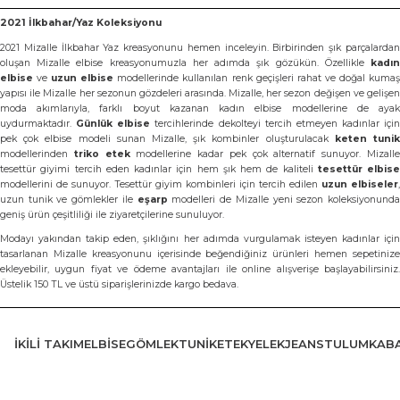
2021 İlkbahar/Yaz Koleksiyonu
2021 Mizalle İlkbahar Yaz kreasyonunu hemen inceleyin. Birbirinden şık parçalardan
oluşan Mizalle elbise kreasyonumuzla her adımda şık gözükün. Özellikle
kadın
elbise
ve
uzun elbise
modellerinde kullanılan renk geçişleri rahat ve doğal kuma
yapısı ile Mizalle her sezonun gözdeleri arasında. Mizalle, her sezon değişen ve gelişen
moda akımlarıyla, farklı boyut kazanan kadın elbise modellerine de ayak
uydurmaktadır.
Günlük elbise
tercihlerinde dekolteyi tercih etmeyen kadınlar için
pek çok elbise modeli sunan Mizalle, şık kombinler oluşturulacak
keten tuni
modellerinden
triko etek
modellerine kadar pek çok alternatif sunuyor. Mizall
tesettür giyimi tercih eden kadınlar için hem şık hem de kaliteli
tesettür elbise
modellerini de sunuyor. Tesettür giyim kombinleri için tercih edilen
uzun elbiseler
,
uzun tunik ve gömlekler ile
eşarp
modelleri de Mizalle yeni sezon koleksiyonund
geniş ürün çeşitliliği ile ziyaretçilerine sunuluyor.
Modayı yakından takip eden, şıklığını her adımda vurgulamak isteyen kadınlar için
tasarlanan Mizalle kreasyonunu içerisinde beğendiğiniz ürünleri hemen sepetinize
ekleyebilir, uygun fiyat ve ödeme avantajları ile online alışverişe başlayabilirsiniz.
Üstelik 150 TL ve üstü siparişlerinizde kargo bedava.
İKILI TAKIM
ELBISE
GÖMLEK
TUNIK
ETEK
YELEK
JEANS
TULUM
KAB