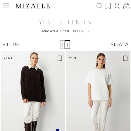
0
YENI GELENLER
ANASAYFA
>
YENI GELENLER
FILTRE
SIRALA
|
||
YENI
YENI