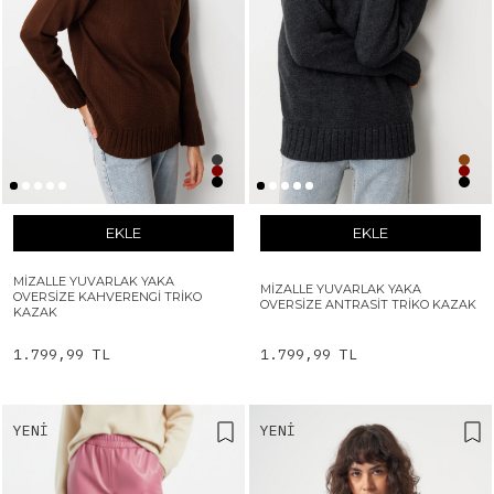
EKLE
EKLE
MIZALLE YUVARLAK YAKA
MIZALLE YUVARLAK YAKA
OVERSIZE KAHVERENGI TRIKO
OVERSIZE ANTRASIT TRIKO KAZAK
KAZAK
1.799,99 TL
1.799,99 TL
YENI
YENI