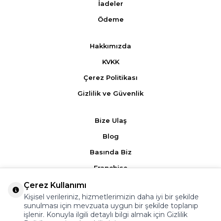
İadeler
Ödeme
Hakkımızda
KVKK
Çerez Politikası
Gizlilik ve Güvenlik
Bize Ulaş
Blog
Basında Biz
Franchise
Çerez Kullanımı
Ürün Yorumları
Kişisel verileriniz, hizmetlerimizin daha iyi bir şekilde
sunulması için mevzuata uygun bir şekilde toplanıp
Kampanyalar
işlenir. Konuyla ilgili detaylı bilgi almak için
Gizlilik