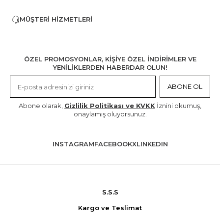
MÜŞTERI HIZMETLERI
ÖZEL PROMOSYONLAR, KİŞİYE ÖZEL İNDİRİMLER VE
YENİLİKLERDEN HABERDAR OLUN!
ABONE OL
Abone olarak,
Gizlilik Politikası ve KVKK
İznini okumuş,
onaylamış oluyorsunuz.
INSTAGRAM
FACEBOOK
X
LINKEDIN
S.S.S
Kargo ve Teslimat