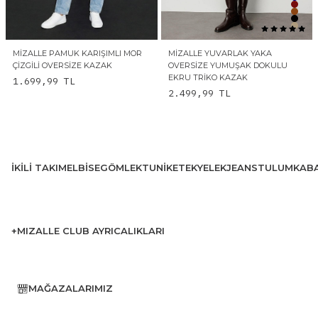
MIZALLE PAMUK KARIŞIMLI MOR
MIZALLE YUVARLAK YAKA
ÇIZGILI OVERSIZE KAZAK
OVERSIZE YUMUŞAK DOKULU
EKRU TRIKO KAZAK
1.699,99
TL
2.499,99
TL
İKILI TAKIM
ELBISE
GÖMLEK
TUNIK
ETEK
YELEK
JEANS
TULUM
KAB
+MIZALLE CLUB AYRICALIKLARI
MAĞAZALARIMIZ