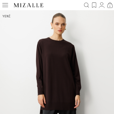
0
YENI