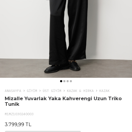
ANASAYFA
GIYIM
ÜST GİYİM
KAZAK & HIRKA
KAZAK
Mizalle Yuvarlak Yaka Kahverengi Uzun Triko
Tunik
M1MZ1030240003
3.799,99 TL