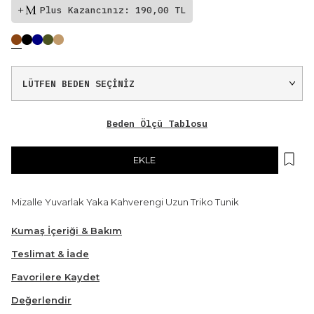
Plus Kazancınız: 190,00 TL
Beden Ölçü Tablosu
EKLE
Mizalle Yuvarlak Yaka Kahverengi Uzun Triko Tunik
Kumaş İçeriği & Bakım
Teslimat & İade
Favorilere Kaydet
Değerlendir