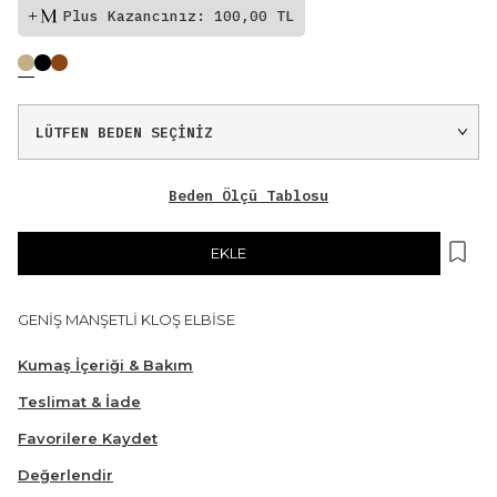
Plus Kazancınız: 100,00 TL
Beden Ölçü Tablosu
EKLE
GENİŞ MANŞETLİ KLOŞ ELBİSE
Kumaş İçeriği & Bakım
Teslimat & İade
Favorilere Kaydet
Değerlendir