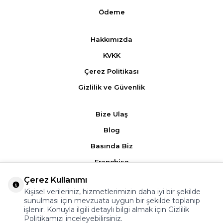
Ödeme
Hakkımızda
KVKK
Çerez Politikası
Gizlilik ve Güvenlik
Bize Ulaş
Blog
Basında Biz
Franchise
Çerez Kullanımı
Ürün Yorumları
Kişisel verileriniz, hizmetlerimizin daha iyi bir şekilde
sunulması için mevzuata uygun bir şekilde toplanıp
Kampanyalar
işlenir. Konuyla ilgili detaylı bilgi almak için
Gizlilik
Politikamızı
inceleyebilirsiniz.
Üyelik Sözleşmesi