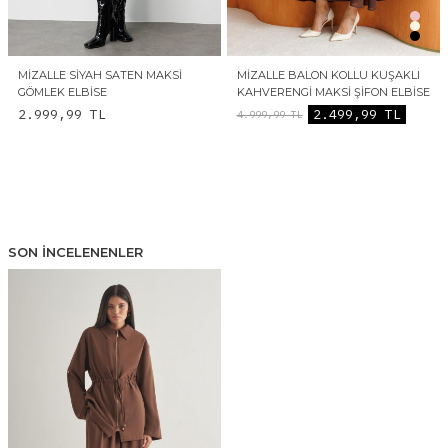
MIZALLE SIYAH SATEN MAKSI
MIZALLE BALON KOLLU KUŞAKLI
GÖMLEK ELBISE
KAHVERENGI MAKSI ŞIFON ELBISE
2.999,99
TL
2.499,99
TL
4.999,99
TL
SON İNCELENENLER