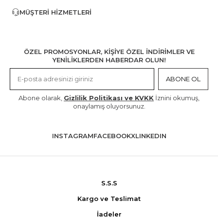
MÜŞTERI HIZMETLERI
ÖZEL PROMOSYONLAR, KİŞİYE ÖZEL İNDİRİMLER VE
YENİLİKLERDEN HABERDAR OLUN!
ABONE OL
Abone olarak,
Gizlilik Politikası ve KVKK
İznini okumuş,
onaylamış oluyorsunuz.
INSTAGRAM
FACEBOOK
X
LINKEDIN
S.S.S
Kargo ve Teslimat
İadeler