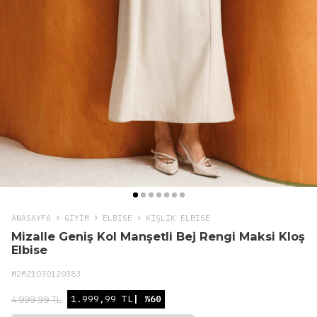
ANASAYFA
GIYIM
ELBISE
KIŞLIK ELBISE
Mizalle Geniş Kol Manşetli Bej Rengi Maksi Kloş
Elbise
M2MZ1030120383
1.999,99 TL
| %60
4.999,99 TL