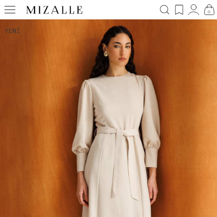
0
YENI