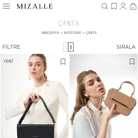
0
ÇANTA
ANASAYFA
>
AKSESUAR
>
ÇANTA
FILTRE
SIRALA
|
||
YENI