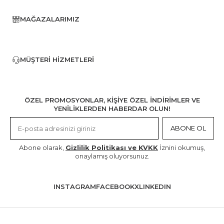
MAĞAZALARIMIZ
MÜŞTERI HIZMETLERI
ÖZEL PROMOSYONLAR, KİŞİYE ÖZEL İNDİRİMLER VE
YENİLİKLERDEN HABERDAR OLUN!
ABONE OL
Abone olarak,
Gizlilik Politikası ve KVKK
İznini okumuş,
onaylamış oluyorsunuz.
INSTAGRAM
FACEBOOK
X
LINKEDIN