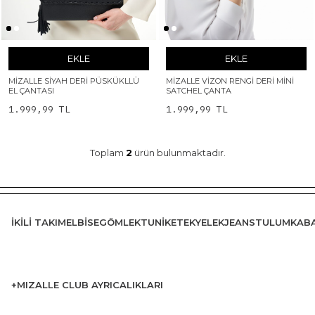
EKLE
EKLE
MIZALLE SIYAH DERI PÜSKÜKLLÜ
MIZALLE VIZON RENGI DERI MINI
EL ÇANTASI
SATCHEL ÇANTA
1.999,99 TL
1.999,99 TL
Toplam
2
ürün bulunmaktadır.
İKILI TAKIM
ELBISE
GÖMLEK
TUNIK
ETEK
YELEK
JEANS
TULUM
KAB
+MIZALLE CLUB AYRICALIKLARI