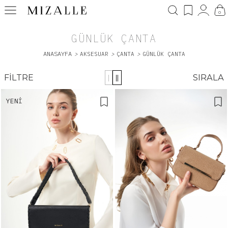
0
GÜNLÜK ÇANTA
ANASAYFA
>
AKSESUAR
>
ÇANTA
>
GÜNLÜK ÇANTA
FILTRE
SIRALA
|
||
YENI