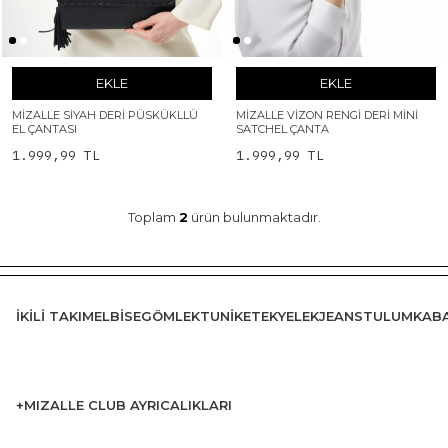
EKLE
EKLE
MIZALLE SIYAH DERI PÜSKÜKLLÜ
MIZALLE VIZON RENGI DERI MINI
EL ÇANTASI
SATCHEL ÇANTA
1.999,99 TL
1.999,99 TL
Toplam
2
ürün bulunmaktadır.
İKILI TAKIM
ELBISE
GÖMLEK
TUNIK
ETEK
YELEK
JEANS
TULUM
KAB
+MIZALLE CLUB AYRICALIKLARI