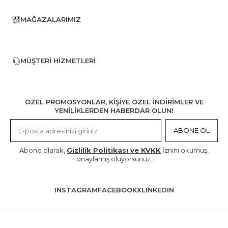
MAĞAZALARIMIZ
MÜŞTERI HIZMETLERI
ÖZEL PROMOSYONLAR, KİŞİYE ÖZEL İNDİRİMLER VE
YENİLİKLERDEN HABERDAR OLUN!
ABONE OL
Abone olarak,
Gizlilik Politikası ve KVKK
İznini okumuş,
onaylamış oluyorsunuz.
INSTAGRAM
FACEBOOK
X
LINKEDIN