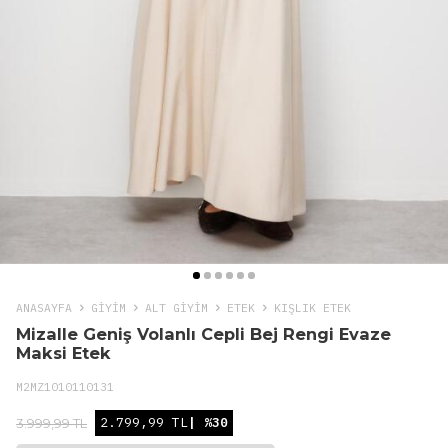
ANASAYFA
GIYIM
ALT GİYİM
ETEK
KIŞLIK ETEK
Mizalle Geniş Volanlı Cepli Bej Rengi Evaze
Maksi Etek
M2MZ1010110131
2.799,99 TL
| %30
3.999,99 TL