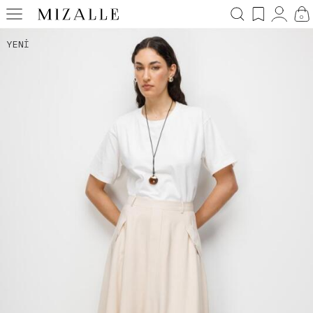
0
YENI