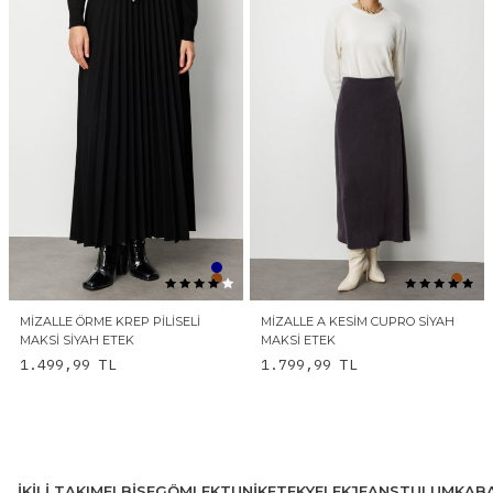
MIZALLE ÖRME KREP PILISELI
MIZALLE A KESIM CUPRO SIYAH
MAKSI SIYAH ETEK
MAKSI ETEK
1.499,99
TL
1.799,99
TL
İKILI TAKIM
ELBISE
GÖMLEK
TUNIK
ETEK
YELEK
JEANS
TULUM
KAB