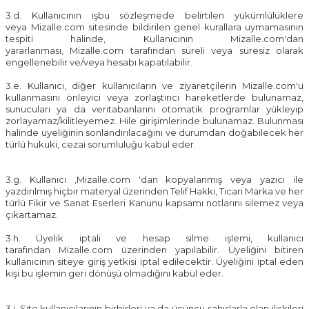
3.d. Kullanıcının işbu sözleşmede belirtilen yükümlülüklere
veya
Mizalle.com
sitesinde bildirilen genel kurallara uymamasının
tespiti halinde, Kullanıcının
Mizalle.com
'dan
yararlanması,
Mizalle.com
tarafından süreli veya süresiz olarak
engellenebilir ve/veya hesabı kapatılabilir.
3.e. Kullanıcı, diğer kullanıcıların ve ziyaretçilerin
Mizalle.com
'u
kullanmasını önleyici veya zorlaştırıcı hareketlerde bulunamaz,
sunucuları ya da veritabanlarını otomatik programlar yükleyip
zorlayamaz/kilitleyemez. Hile girişimlerinde bulunamaz. Bulunması
halinde üyeliğinin sonlandırılacağını ve durumdan doğabilecek her
türlü hukuki, cezai sorumluluğu kabul eder.
3.g. Kullanıcı ,
Mizalle.com
'dan kopyalanmış veya yazıcı ile
yazdırılmış hiçbir materyal üzerinden Telif Hakkı, Ticari Marka ve her
türlü Fikir ve Sanat Eserleri Kanunu kapsamı notlarını silemez veya
çıkartamaz.
3.h. Üyelik iptali ve hesap silme işlemi, kullanıcı
tarafından
Mizalle.com
üzerinden yapılabilir. Üyeliğini bitiren
kullanıcının siteye giriş yetkisi iptal edilecektir. Üyeliğini iptal eden
kişi bu işlemin geri dönüşü olmadığını kabul eder.
3.j. Site kullanıcılarının birbirleri ya da üçüncü şahıslarla olan ilişkileri