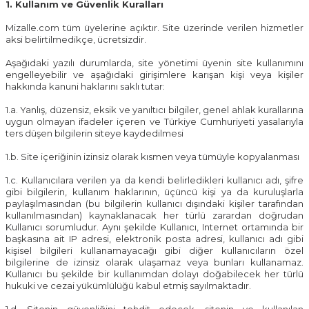
1. Kullanım ve Güvenlik Kuralları
Mizalle.com tüm üyelerine açıktır. Site üzerinde verilen hizmetler
aksi belirtilmedikçe, ücretsizdir.
Aşağıdaki yazılı durumlarda, site yönetimi üyenin site kullanımını
engelleyebilir ve aşağıdaki girişimlere karışan kişi veya kişiler
hakkında kanuni haklarını saklı tutar:
1.a. Yanlış, düzensiz, eksik ve yanıltıcı bilgiler, genel ahlak kurallarına
uygun olmayan ifadeler içeren ve Türkiye Cumhuriyeti yasalarıyla
ters düşen bilgilerin siteye kaydedilmesi
1.b. Site içeriğinin izinsiz olarak kısmen veya tümüyle kopyalanması
1.c. Kullanıcılara verilen ya da kendi belirledikleri kullanıcı adı, şifre
gibi bilgilerin, kullanım haklarının, üçüncü kişi ya da kuruluşlarla
paylaşılmasından (bu bilgilerin kullanıcı dışındaki kişiler tarafından
kullanılmasından) kaynaklanacak her türlü zarardan doğrudan
Kullanıcı sorumludur. Aynı şekilde Kullanıcı, Internet ortamında bir
başkasına ait IP adresi, elektronik posta adresi, kullanıcı adı gibi
kişisel bilgileri kullanamayacağı gibi diğer kullanıcıların özel
bilgilerine de izinsiz olarak ulaşamaz veya bunları kullanamaz.
Kullanıcı bu şekilde bir kullanımdan dolayı doğabilecek her türlü
hukuki ve cezai yükümlülüğü kabul etmiş sayılmaktadır.