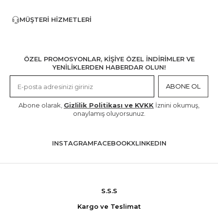
MÜŞTERI HIZMETLERI
ÖZEL PROMOSYONLAR, KİŞİYE ÖZEL İNDİRİMLER VE
YENİLİKLERDEN HABERDAR OLUN!
ABONE OL
Abone olarak,
Gizlilik Politikası ve KVKK
İznini okumuş,
onaylamış oluyorsunuz.
INSTAGRAM
FACEBOOK
X
LINKEDIN
S.S.S
Kargo ve Teslimat