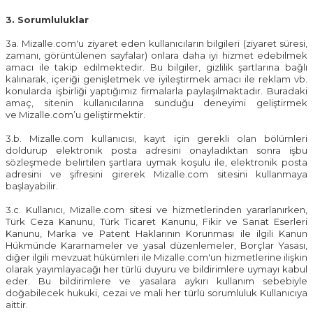
3. Sorumluluklar
3a.
Mizalle.com
'u ziyaret eden kullanıcıların bilgileri (ziyaret süresi,
zamanı, görüntülenen sayfalar) onlara daha iyi hizmet edebilmek
amacı ile takip edilmektedir. Bu bilgiler, gizlilik şartlarına bağlı
kalınarak, içeriği genişletmek ve iyileştirmek amacı ile reklam vb.
konularda işbirliği yaptığımız firmalarla paylaşılmaktadır. Buradaki
amaç, sitenin kullanıcılarına sunduğu deneyimi geliştirmek
ve
Mizalle.com
’u geliştirmektir.
3.b.
Mizalle.com
kullanıcısı, kayıt için gerekli olan bölümleri
doldurup elektronik posta adresini onayladıktan sonra işbu
sözleşmede belirtilen şartlara uymak koşulu ile, elektronik posta
adresini ve şifresini girerek
Mizalle.com
sitesini kullanmaya
başlayabilir.
3.c. Kullanıcı,
Mizalle.com
sitesi ve hizmetlerinden yararlanırken,
Türk Ceza Kanunu, Türk Ticaret Kanunu, Fikir ve Sanat Eserleri
Kanunu, Marka ve Patent Haklarının Korunması ile ilgili Kanun
Hükmünde Kararnameler ve yasal düzenlemeler, Borçlar Yasası,
diğer ilgili mevzuat hükümleri ile
Mizalle.com
'un hizmetlerine ilişkin
olarak yayımlayacağı her türlü duyuru ve bildirimlere uymayı kabul
eder. Bu bildirimlere ve yasalara aykırı kullanım sebebiyle
doğabilecek hukuki, cezai ve mali her türlü sorumluluk Kullanıcıya
aittir.