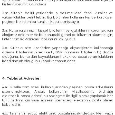
kişilerin sorumluluğundadır.
3.m. Sitenin belirli yerlerinde o bölüme özel farklı kurallar ve
yükümlülükler belirtilebilir. Bu bölümleri kullanan kişi ve kuruluşlar
peşinen belirtilen bu kuralları kabul etmiş sayılır.
3.n. Kullanıcılarımızın kişisel bilgilerini ve gizliliklerini korumak için
aldığımız önlemler ve bu konudaki genel politikamızı okumak için,
lütfen “Gizlilik Politikası” bölümünü okuyunuz.
3.o Kullanıcı site üzerinden yapacağı alışverişlerde kullanacağı
ödeme bilgilerinin (kredi kartı, GSM numarası bilgileri v.b.) doğru
olduğunu, bunlardan kaynaklanan hukuki ve cezai sorumlulukların
kendisine ait olduğunu kabul ve taahüt eder.
4. Tebligat Adresleri
4.a.
Mizalle.com
sitesi kullanıcılarından peşinen posta adreslerini
istememektedir. Ancak kullanıcının
Mizalle.com
'a bildirdiği
elektronik posta adresi, bu sözleşme ile ilgili olarak yapılacak her
türlü bildirim için yasal adresin isteneceği elektronik posta olarak
kabul edilir.
4.b. Taraflar, mevcut elektronik postalarındaki değişiklikleri yazılı