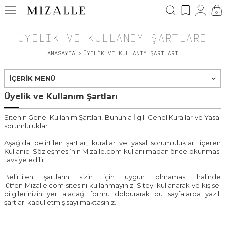
0
ÜYELIK VE KULLANIM ŞARTLARI
ANASAYFA
>
ÜYELIK VE KULLANIM ŞARTLARI
İÇERIK MENÜ
Üyelik ve Kullanım Şartları
Sitenin Genel Kullanım Şartları, Bununla İlgili Genel Kurallar ve Yasal
sorumluluklar
Aşağıda belirtilen şartlar, kurallar ve yasal sorumlulukları içeren
Kullanıcı Sözleşmesi’nin
Mizalle.com
kullanılmadan önce okunması
tavsiye edilir.
Belirtilen şartların sizin için uygun olmaması halinde
lütfen
Mizalle.com
sitesini kullanmayınız. Siteyi kullanarak ve kişisel
bilgilerinizin yer alacağı formu doldurarak bu sayfalarda yazılı
şartları kabul etmiş sayılmaktasınız.