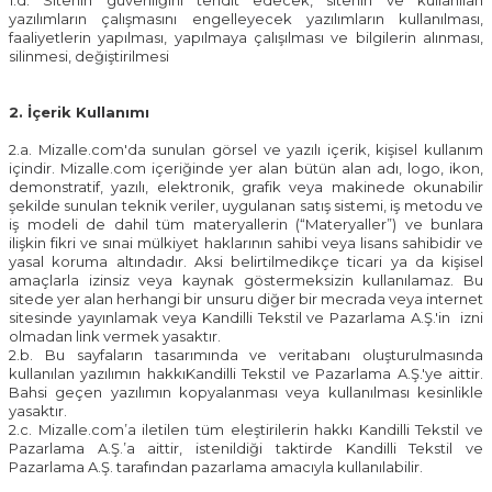
1.d. Sitenin güvenliğini tehdit edecek, sitenin ve kullanılan
yazılımların çalışmasını engelleyecek yazılımların kullanılması,
faaliyetlerin yapılması, yapılmaya çalışılması ve bilgilerin alınması,
silinmesi, değiştirilmesi
2. İçerik Kullanımı
2.a. Mizalle.com'da sunulan görsel ve yazılı içerik, kişisel kullanım
içindir. Mizalle.com içeriğinde yer alan bütün alan adı, logo, ikon,
demonstratif, yazılı, elektronik, grafik veya makinede okunabilir
şekilde sunulan teknik veriler, uygulanan satış sistemi, iş metodu ve
iş modeli de dahil tüm materyallerin (“Materyaller”) ve bunlara
ilişkin fikri ve sınai mülkiyet haklarının sahibi veya lisans sahibidir ve
yasal koruma altındadır. Aksi belirtilmedikçe ticari ya da kişisel
amaçlarla izinsiz veya kaynak göstermeksizin kullanılamaz. Bu
sitede yer alan herhangi bir unsuru diğer bir mecrada veya internet
sitesinde yayınlamak veya Kandilli Tekstil ve Pazarlama A.Ş.'in izni
olmadan link vermek yasaktır.
2.b. Bu sayfaların tasarımında ve veritabanı oluşturulmasında
kullanılan yazılımın hakkı
Kandilli Tekstil ve Pazarlama A.Ş.
'ye aittir.
Bahsi geçen yazılımın kopyalanması veya kullanılması kesinlikle
yasaktır.
2.c. Mizalle.com’a iletilen tüm eleştirilerin hakkı
Kandilli Tekstil ve
Pazarlama A.Ş.
’a aittir, istenildiği taktirde
Kandilli Tekstil ve
Pazarlama A.Ş.
tarafından pazarlama amacıyla kullanılabilir.