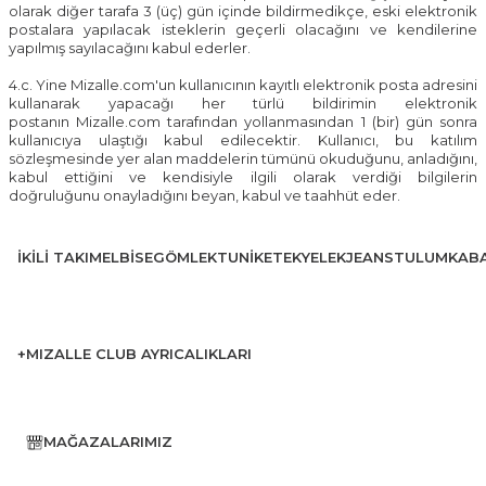
olarak diğer tarafa 3 (üç) gün içinde bildirmedikçe, eski elektronik
postalara yapılacak isteklerin geçerli olacağını ve kendilerine
yapılmış sayılacağını kabul ederler.
4.c. Yine
Mizalle.com
'un kullanıcının kayıtlı elektronik posta adresini
kullanarak yapacağı her türlü bildirimin elektronik
postanın
Mizalle.com
tarafından yollanmasından 1 (bir) gün sonra
kullanıcıya ulaştığı kabul edilecektir. Kullanıcı, bu katılım
sözleşmesinde yer alan maddelerin tümünü okuduğunu, anladığını,
kabul ettiğini ve kendisiyle ilgili olarak verdiği bilgilerin
doğruluğunu onayladığını beyan, kabul ve taahhüt eder.
İKILI TAKIM
ELBISE
GÖMLEK
TUNIK
ETEK
YELEK
JEANS
TULUM
KAB
+MIZALLE CLUB AYRICALIKLARI
MAĞAZALARIMIZ