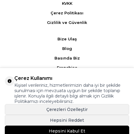
KVKK
Çerez Politikası
Gizlilik ve Güvenlik
Bize Ulaş
Blog
Basında Biz
Franchise
Çerez Kullanımı
Ürün Yorumları
Kişisel verileriniz, hizmetlerimizin daha iyi bir şekilde
sunulması için mevzuata uygun bir şekilde toplanıp
Kampanyalar
işlenir. Konuyla ilgili detaylı bilgi almak için
Gizlilik
Politikamızı
inceleyebilirsiniz.
Üyelik Sözleşmesi
Çerezleri Özelleştir
Satış Sözleşmesi
Hepsini Reddet
Hepsini Kabul Et