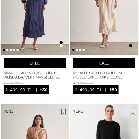
EKLE
EKLE
MIZALLE SATEN DOKULU İNCE
MIZALLE SATEN DOKULU İNCE
PILISELI LACIVERT MAKSI ELBISE
PILISELI EKRU MAKSI ELBISE
4.999,99 TL
4.999,99 TL
2.499,99 TL
| %50
2.499,99 TL
| %50
YENI
YENI