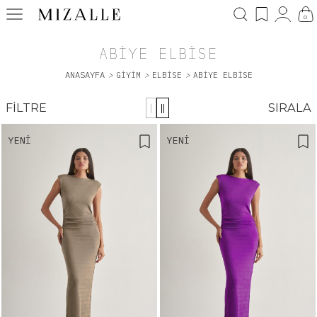
0
ABIYE ELBISE
ANASAYFA
>
GIYIM
>
ELBISE
>
ABIYE ELBISE
FILTRE
SIRALA
|
||
YENI
YENI