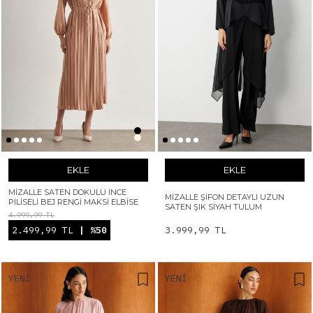
EKLE
EKLE
MIZALLE SATEN DOKULU İNCE
MIZALLE ŞIFON DETAYLI UZUN
PILISELI BEJ RENGI MAKSI ELBISE
SATEN ŞIK SIYAH TULUM
4.999,99 TL
2.499,99 TL
| %50
3.999,99 TL
YENI
YENI