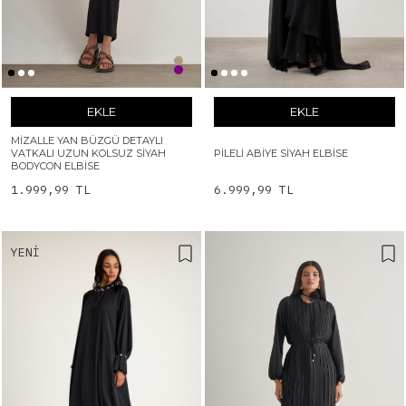
EKLE
EKLE
MIZALLE YAN BÜZGÜ DETAYLI
VATKALI UZUN KOLSUZ SIYAH
PILELI ABIYE SIYAH ELBISE
BODYCON ELBISE
1.999,99 TL
6.999,99 TL
YENI