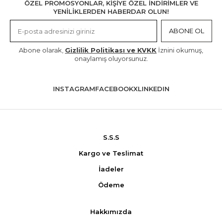
ÖZEL PROMOSYONLAR, KİŞİYE ÖZEL İNDİRİMLER VE
YENİLİKLERDEN HABERDAR OLUN!
ABONE OL
Abone olarak,
Gizlilik Politikası ve KVKK
İznini okumuş,
onaylamış oluyorsunuz.
INSTAGRAM
FACEBOOK
X
LINKEDIN
S.S.S
Kargo ve Teslimat
İadeler
Ödeme
Hakkımızda