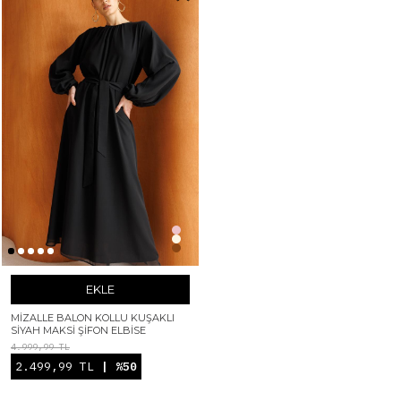
EKLE
MIZALLE BALON KOLLU KUŞAKLI
SIYAH MAKSI ŞIFON ELBISE
4.999,99 TL
2.499,99 TL
| %50