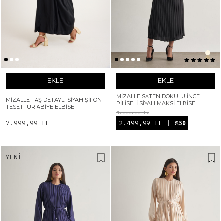
EKLE
EKLE
MIZALLE SATEN DOKULU İNCE
MIZALLE TAŞ DETAYLI SIYAH ŞIFON
PILISELI SIYAH MAKSI ELBISE
TESETTÜR ABIYE ELBISE
4.999,99 TL
7.999,99 TL
2.499,99 TL
| %50
YENI