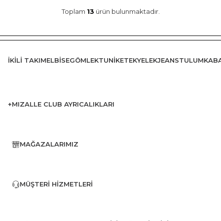
Toplam
13
ürün bulunmaktadır.
İKILI TAKIM
ELBISE
GÖMLEK
TUNIK
ETEK
YELEK
JEANS
TULUM
KAB
+MIZALLE CLUB AYRICALIKLARI
MAĞAZALARIMIZ
MÜŞTERI HIZMETLERI