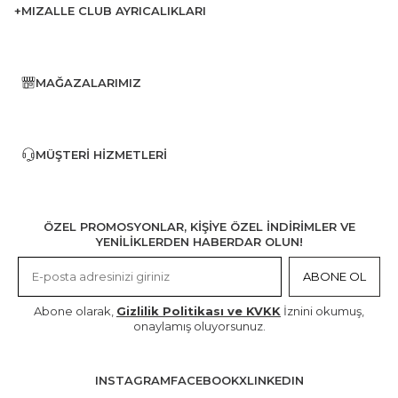
+MIZALLE CLUB AYRICALIKLARI
MAĞAZALARIMIZ
MÜŞTERI HIZMETLERI
ÖZEL PROMOSYONLAR, KİŞİYE ÖZEL İNDİRİMLER VE
YENİLİKLERDEN HABERDAR OLUN!
ABONE OL
Abone olarak,
Gizlilik Politikası ve KVKK
İznini okumuş,
onaylamış oluyorsunuz.
INSTAGRAM
FACEBOOK
X
LINKEDIN