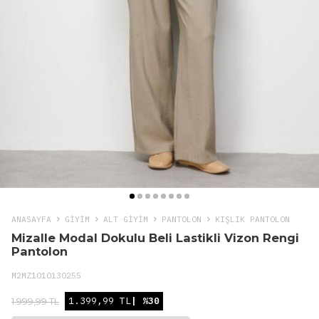
ANASAYFA
GIYIM
ALT GİYİM
PANTOLON
KIŞLIK PANTOLON
Mizalle Modal Dokulu Beli Lastikli Vizon Rengi
Pantolon
M2MZ1010130255
1.399,99 TL
| %30
1.999,99 TL