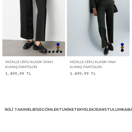
MIZALLE CEPLI KLASIK SIYAH
MIZALLE CEPLI KLASIK HAKI
KUMAŞ PANTOLON
KUMAŞ PANTOLON
1.499,99
TL
1.499,99
TL
İKILI TAKIM
ELBISE
GÖMLEK
TUNIK
ETEK
YELEK
JEANS
TULUM
KAB