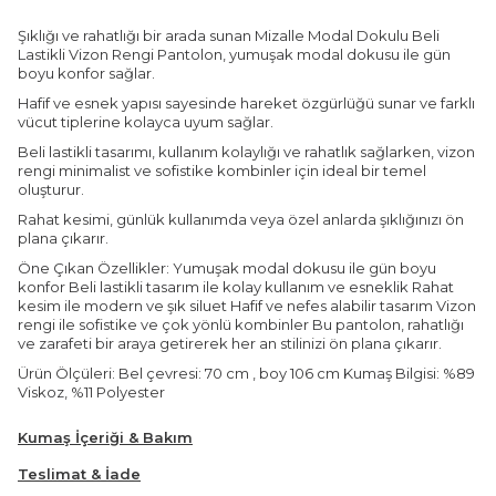
Şıklığı ve rahatlığı bir arada sunan Mizalle Modal Dokulu Beli
Lastikli Vizon Rengi Pantolon, yumuşak modal dokusu ile gün
boyu konfor sağlar.
Hafif ve esnek yapısı sayesinde hareket özgürlüğü sunar ve farklı
vücut tiplerine kolayca uyum sağlar.
Beli lastikli tasarımı, kullanım kolaylığı ve rahatlık sağlarken, vizon
rengi minimalist ve sofistike kombinler için ideal bir temel
oluşturur.
Rahat kesimi, günlük kullanımda veya özel anlarda şıklığınızı ön
plana çıkarır.
Öne Çıkan Özellikler: Yumuşak modal dokusu ile gün boyu
konfor Beli lastikli tasarım ile kolay kullanım ve esneklik Rahat
kesim ile modern ve şık siluet Hafif ve nefes alabilir tasarım Vizon
rengi ile sofistike ve çok yönlü kombinler Bu pantolon, rahatlığı
ve zarafeti bir araya getirerek her an stilinizi ön plana çıkarır.
Ürün Ölçüleri: Bel çevresi: 70 cm , boy 106 cm Kumaş Bilgisi: %89
Viskoz, %11 Polyester
Kumaş İçeriği & Bakım
Teslimat & İade