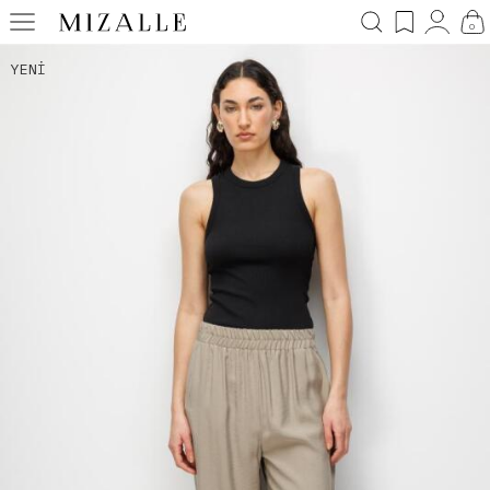
0
YENI