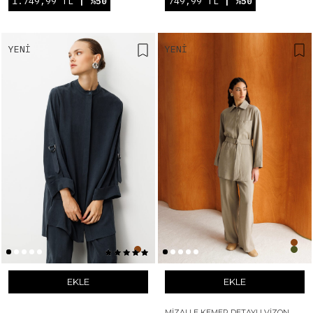
1.749,99 TL
| %50
749,99 TL
| %50
YENI
YENI
EKLE
EKLE
MIZALLE KEMER DETAYLI VIZON