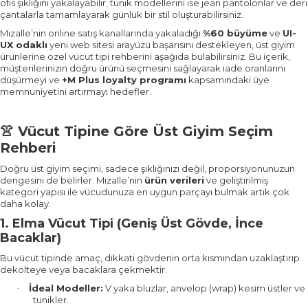
ofis şıklığını yakalayabilir; tunik modellerini ise jean pantolonlar ve deri
çantalarla tamamlayarak günlük bir stil oluşturabilirsiniz.
Mizalle’nin online satış kanallarında yakaladığı
%60 büyüme
ve
UI-
UX odaklı
yeni web sitesi arayüzü başarısını destekleyen, üst giyim
ürünlerine özel vücut tipi rehberini aşağıda bulabilirsiniz. Bu içerik,
müşterilerinizin doğru ürünü seçmesini sağlayarak iade oranlarını
düşürmeyi ve
+M Plus loyalty programı
kapsamındaki üye
memnuniyetini artırmayı hedefler.
Vücut Tipine Göre Üst Giyim Seçim
👚
Rehberi
Doğru üst giyim seçimi, sadece şıklığınızı değil, proporsiyonunuzun
dengesini de belirler. Mizalle’nin
ürün verileri
ve geliştirilmiş
kategori yapısı ile vücudunuza en uygun parçayı bulmak artık çok
daha kolay.
1. Elma Vücut Tipi (Geniş Üst Gövde, İnce
Bacaklar)
Bu vücut tipinde amaç, dikkati gövdenin orta kısmından uzaklaştırıp
dekolteye veya bacaklara çekmektir.
İdeal Modeller:
V yaka bluzlar, anvelop (wrap) kesim üstler ve
·
tunikler.