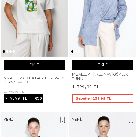
EKLE
EKLE
MIZALLE KRINKLE MAVI GÖMLEK
MIZALLE MATCHA BASKILI SUPREM
TUNIK
BEYAZ T-SHIRT
1.799,99 TL
1.499,99 TL
749,99 TL
| %50
Sepette 1.259,99 TL
YENI
YENI