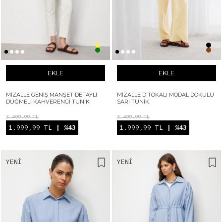
EKLE
EKLE
MIZALLE GENIŞ MANŞET DETAYLI
MIZALLE D TOKALI MODAL DOKULU
DÜĞMELI KAHVERENGI TUNIK
SARI TUNIK
3.499,99 TL
3.499,99 TL
1.999,99 TL
| %43
1.999,99 TL
| %43
YENI
YENI