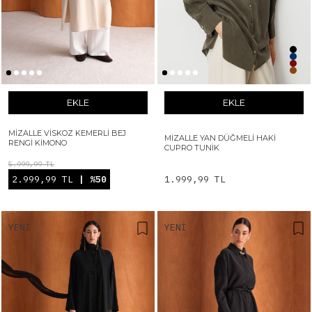
EKLE
EKLE
MIZALLE VISKOZ KEMERLI BEJ
MIZALLE YAN DÜĞMELI HAKI
RENGI KIMONO
CUPRO TUNIK
5.999,99 TL
2.999,99 TL
| %50
1.999,99 TL
YENI
YENI