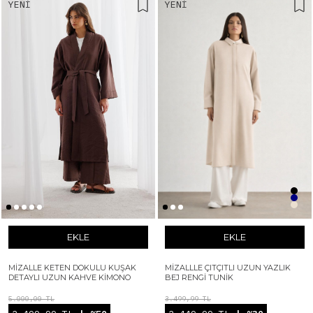
YENI
YENI
EKLE
EKLE
MIZALLE KETEN DOKULU KUŞAK
MIZALLLE ÇITÇITLI UZUN YAZLIK
DETAYLI UZUN KAHVE KIMONO
BEJ RENGI TUNIK
5.000,00 TL
3.499,99 TL