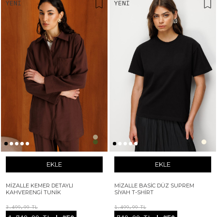
YENI
YENI
EKLE
EKLE
MIZALLE KEMER DETAYLI
MIZALLE BASIC DÜZ SUPREM
KAHVERENGI TUNIK
SIYAH T-SHIRT
3.499,99 TL
1.499,99 TL