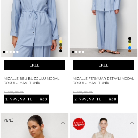
EKLE
EKLE
MIZALLE BELI BÜZGÜLÜ MODAL
MIZALLE FERMUAR DETAYLI MODAL
DOKULU MAVI TUNIK
DOKULU MAVI TUNIK
2.999,99 TL
3.999,99 TL
1.999,99 TL
| %33
2.799,99 TL
| %30
YENI