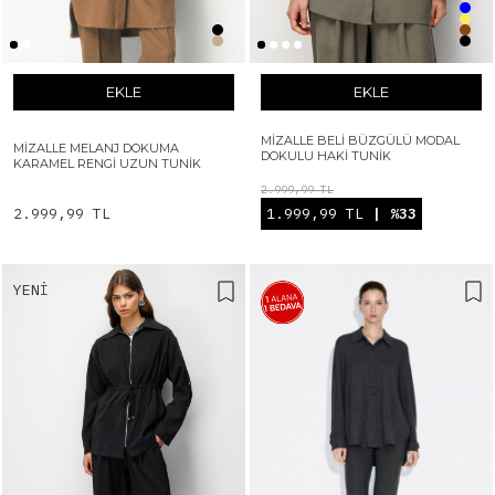
EKLE
EKLE
MIZALLE BELI BÜZGÜLÜ MODAL
MIZALLE MELANJ DOKUMA
DOKULU HAKI TUNIK
KARAMEL RENGI UZUN TUNIK
2.999,99 TL
2.999,99 TL
1.999,99 TL
| %33
YENI