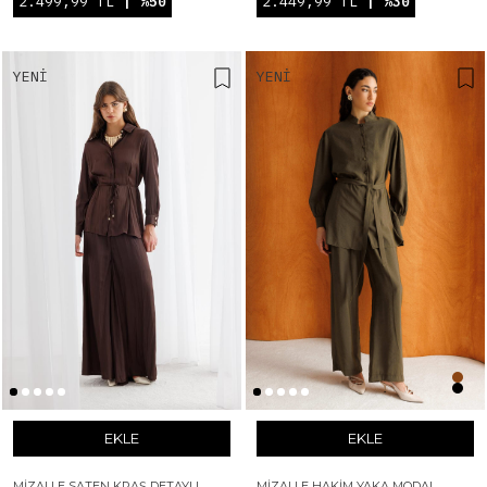
2.499,99 TL
| %50
2.449,99 TL
| %30
YENI
YENI
EKLE
EKLE
MIZALLE SATEN KRAŞ DETAYLI
MIZALLE HAKIM YAKA MODAL