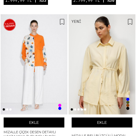
1.999,99 TL
| %33
2.799,99 TL
| %30
YENI
EKLE
EKLE
MIZALLE ÇIÇEK DESEN DETAYLI
MIZALLE BELI BÜZGÜLÜ MODAL