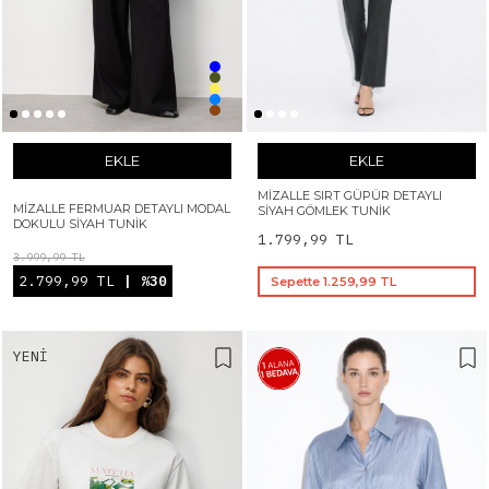
EKLE
EKLE
MIZALLE SIRT GÜPÜR DETAYLI
MIZALLE FERMUAR DETAYLI MODAL
SIYAH GÖMLEK TUNIK
DOKULU SIYAH TUNIK
1.799,99 TL
3.999,99 TL
2.799,99 TL
| %30
Sepette 1.259,99 TL
YENI