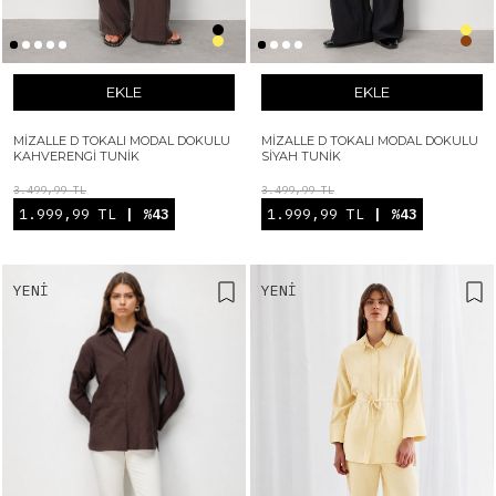
EKLE
EKLE
MIZALLE D TOKALI MODAL DOKULU
MIZALLE D TOKALI MODAL DOKULU
KAHVERENGI TUNIK
SIYAH TUNIK
3.499,99 TL
3.499,99 TL
1.999,99 TL
| %43
1.999,99 TL
| %43
YENI
YENI