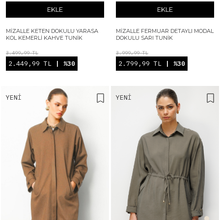
EKLE
EKLE
MIZALLE KETEN DOKULU YARASA
MIZALLE FERMUAR DETAYLI MODAL
KOL KEMERLI KAHVE TUNIK
DOKULU SARI TUNIK
3.499,99 TL
3.999,99 TL
2.449,99 TL
| %30
2.799,99 TL
| %30
YENI
YENI