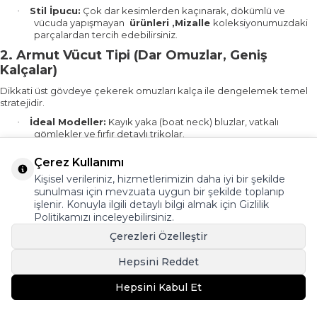
Stil İpucu:
Çok dar kesimlerden kaçınarak, dökümlü ve
·
vücuda yapışmayan
ürünleri ,Mizalle
koleksiyonumuzdaki
parçalardan tercih edebilirsiniz.
2. Armut Vücut Tipi (Dar Omuzlar, Geniş
Kalçalar)
Dikkati üst gövdeye çekerek omuzları kalça ile dengelemek temel
stratejidir.
İdeal Modeller:
Kayık yaka (boat neck) bluzlar, vatkalı
·
gömlekler ve fırfır detaylı trikolar.
Stil İpucu:
Açık renkli ve desenli üstler kullanarak omuz
·
Çerez Kullanımı
bölgenizi daha geniş gösterebilirsiniz.
Kişisel verileriniz, hizmetlerimizin daha iyi bir şekilde
3. Kum Saati Vücut Tipi (Dengeli Omuz ve
sunulması için mevzuata uygun bir şekilde toplanıp
Kalça, Belirgin Bel)
işlenir. Konuyla ilgili detaylı bilgi almak için
Gizlilik
Politikamızı
inceleyebilirsiniz.
Mevcut dengeyi korumak ve beli ön plana çıkarmak en doğru
yaklaşımdır.
Çerezleri Özelleştir
İdeal Modeller:
Beli oturan gömlekler, dar kesim trikolar ve
·
Hepsini Reddet
kemerli tunikler.
Stil İpucu:
Vücut hatlarınızı gizleyen çok bol (oversize)
·
Hepsini Kabul Et
modeller yerine, proporsiyonunuzu vurgulayan ürünlerimizi
tercih edin.