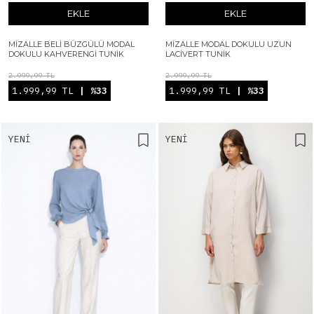
EKLE
EKLE
MIZALLE BELI BÜZGÜLÜ MODAL
MIZALLE MODAL DOKULU UZUN
DOKULU KAHVERENGI TUNIK
LACIVERT TUNIK
2.999,99 TL
2.999,99 TL
1.999,99 TL
| %33
1.999,99 TL
| %33
YENI
YENI