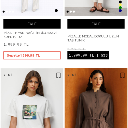
EKLE
EKLE
MIZALLE YAN BAĞLI İNDIGO MAVI
MIZALLE MODAL DOKULU UZUN
KREP BLUZ
TAŞ TUNIK
1.999,99 TL
2.999,99 TL
1.999,99 TL
| %33
Sepette 1.399,99 TL
YENI
YENI