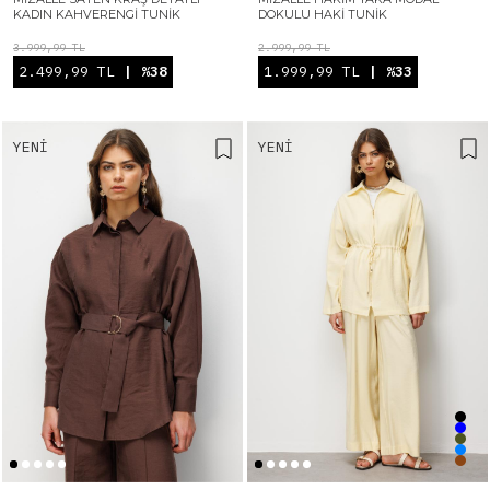
KADIN KAHVERENGI TUNIK
DOKULU HAKI TUNIK
3.999,99 TL
2.999,99 TL
2.499,99 TL
| %38
1.999,99 TL
| %33
YENI
YENI