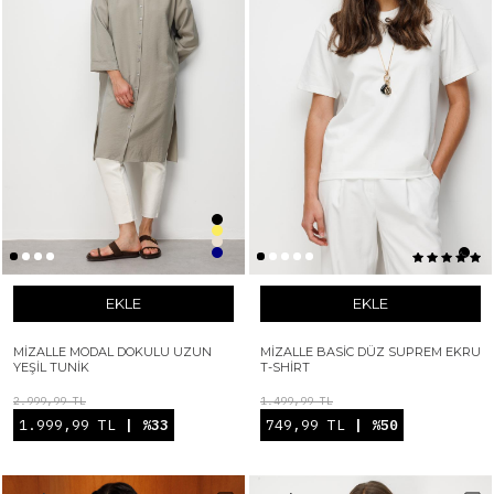
EKLE
EKLE
MIZALLE MODAL DOKULU UZUN
MIZALLE BASIC DÜZ SUPREM EKRU
YEŞIL TUNIK
T-SHIRT
2.999,99 TL
1.499,99 TL
1.999,99 TL
| %33
749,99 TL
| %50