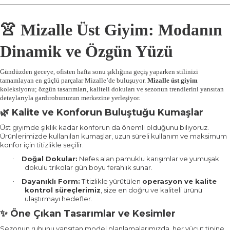
👚
Mizalle Üst Giyim: Modanın
Dinamik ve Özgün Yüzü
Gündüzden geceye, ofisten hafta sonu şıklığına geçiş yaparken stilinizi
tamamlayan en güçlü parçalar Mizalle’de buluşuyor.
Mizalle üst giyim
koleksiyonu; özgün tasarımları, kaliteli dokuları ve sezonun trendlerini yansıtan
detaylarıyla gardırobunuzun merkezine yerleşiyor.
Kalite ve Konforun Buluştuğu Kumaşlar
🌿
Üst giyimde şıklık kadar konforun da önemli olduğunu biliyoruz.
Ürünlerimizde kullanılan kumaşlar, uzun süreli kullanım ve maksimum
konfor için titizlikle seçilir.
Doğal Dokular:
Nefes alan pamuklu karışımlar ve yumuşak
·
dokulu trikolar gün boyu ferahlık sunar.
Dayanıklı Form:
Titizlikle yürütülen
operasyon ve kalite
·
kontrol süreçlerimiz
, size en doğru ve kaliteli ürünü
ulaştırmayı hedefler.
Öne Çıkan Tasarımlar ve Kesimler
✨
Sezonun ruhunu yansıtan model planlamalarımızda, her vücut tipine