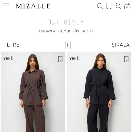
0
ÜST GİYİM
ANASAYFA
>
GIYIM
>
ÜST GİYİM
FILTRE
SIRALA
|
||
YENI
YENI