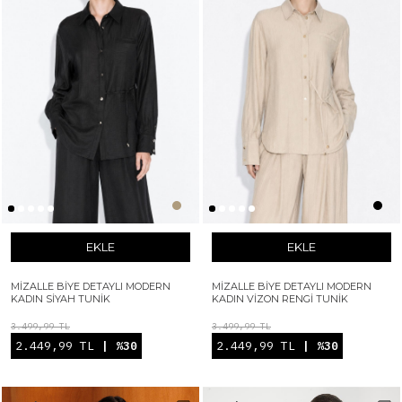
EKLE
EKLE
MIZALLE BIYE DETAYLI MODERN
MIZALLE BIYE DETAYLI MODERN
KADIN SIYAH TUNIK
KADIN VIZON RENGI TUNIK
3.499,99 TL
3.499,99 TL
2.449,99 TL
| %30
2.449,99 TL
| %30