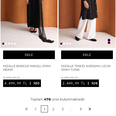
EKLE
EKLE
MIZALLE BONCUK NAKIŞLI SIYAH
MIZALLE TENCEL KARIŞIMLI UZUN
ABAYA
SIYAH TUNIK
9.999,99 TL
3.499,99 TL
4.499,99 TL
| %55
2.449,99 TL
| %30
Toplam
476
ürün bulunmaktadır.
1
2
3
…