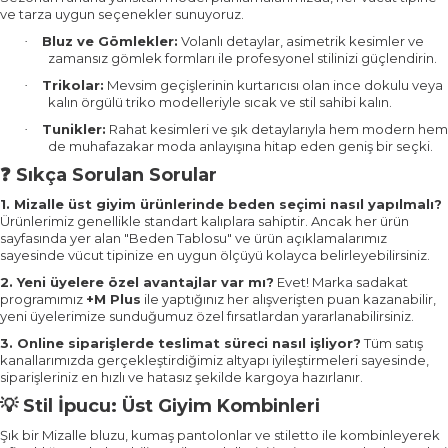
ve tarza uygun seçenekler sunuyoruz.
Bluz ve Gömlekler:
Volanlı detaylar, asimetrik kesimler ve
·
zamansız gömlek formları ile profesyonel stilinizi güçlendirin.
Trikolar:
Mevsim geçişlerinin kurtarıcısı olan ince dokulu veya
·
kalın örgülü triko modelleriyle sıcak ve stil sahibi kalın.
Tunikler:
Rahat kesimleri ve şık detaylarıyla hem modern hem
·
de muhafazakar moda anlayışına hitap eden geniş bir seçki.
Sıkça Sorulan Sorular
❓
1. Mizalle üst giyim ürünlerinde beden seçimi nasıl yapılmalı?
Ürünlerimiz genellikle standart kalıplara sahiptir. Ancak her ürün
sayfasında yer alan "Beden Tablosu" ve ürün açıklamalarımız
sayesinde vücut tipinize en uygun ölçüyü kolayca belirleyebilirsiniz.
2. Yeni üyelere özel avantajlar var mı?
Evet! Marka sadakat
programımız
+M Plus
ile yaptığınız her alışverişten puan kazanabilir,
yeni üyelerimize sunduğumuz özel fırsatlardan yararlanabilirsiniz.
3. Online siparişlerde teslimat süreci nasıl işliyor?
Tüm satış
kanallarımızda gerçekleştirdiğimiz altyapı iyileştirmeleri sayesinde,
siparişleriniz en hızlı ve hatasız şekilde kargoya hazırlanır.
Stil İpucu: Üst Giyim Kombinleri
💡
Şık bir Mizalle bluzu, kumaş pantolonlar ve stiletto ile kombinleyerek