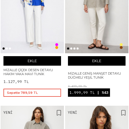
EKLE
EKLE
MIZALLE ÇIÇEK DESEN DETAYLI
MIZALLE GENIŞ MANŞET DETAYLI
HAKIM YAKA MAVI TUNIK
DÜĞMELI YEŞIL TUNIK
1.127,99 TL
3.499,99 TL
1.999,99 TL
| %43
Sepette 789,59 TL
YENI
YENI