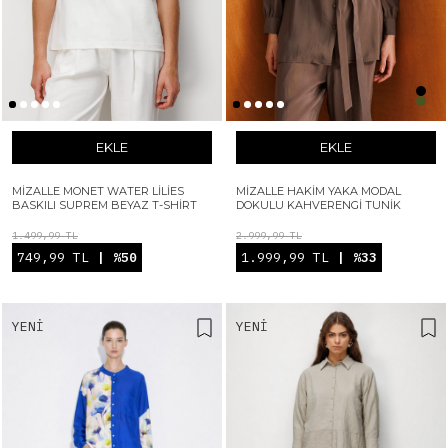
EKLE
EKLE
MIZALLE MONET WATER LILIES
MIZALLE HAKIM YAKA MODAL
BASKILI SUPREM BEYAZ T-SHIRT
DOKULU KAHVERENGI TUNIK
1.499,99 TL
2.999,99 TL
749,99 TL
| %50
1.999,99 TL
| %33
YENI
YENI