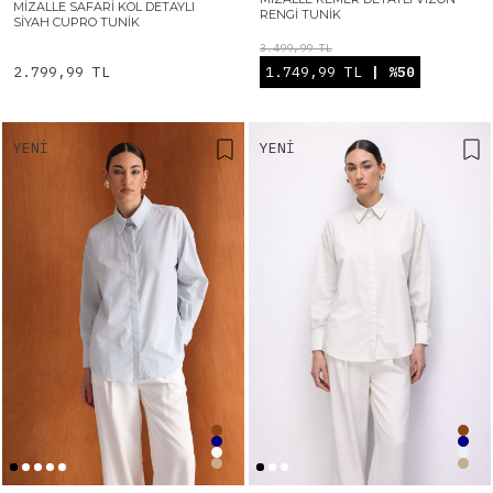
MIZALLE SAFARI KOL DETAYLI
RENGI TUNIK
SIYAH CUPRO TUNIK
3.499,99 TL
2.799,99 TL
1.749,99 TL
| %50
YENI
YENI