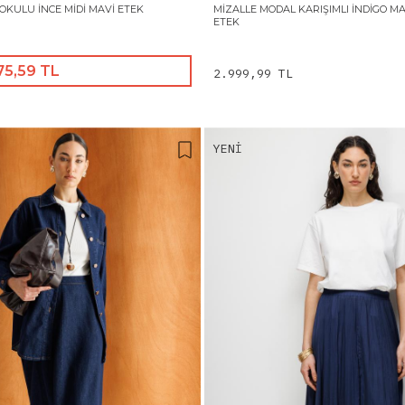
OKULU İNCE MIDI MAVI ETEK
MIZALLE MODAL KARIŞIMLI İNDIGO M
ETEK
75,59 TL
2.999,99 TL
YENI