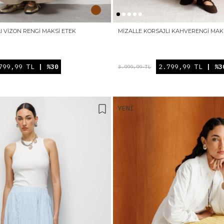
I VIZON RENGI MAKSI ETEK
MIZALLE KORSAJLI KAHVERENGI MAK
799,99 TL
| %30
2.799,99 TL
| %3
3.999,99 TL
YENI