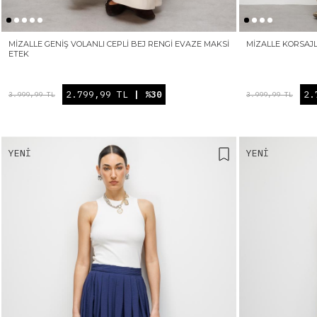
MIZALLE GENIŞ VOLANLI CEPLI BEJ RENGI EVAZE MAKSI
MIZALLE KORSAJL
ETEK
2.799,99 TL
| %30
2.
3.999,99 TL
3.999,99 TL
YENI
YENI