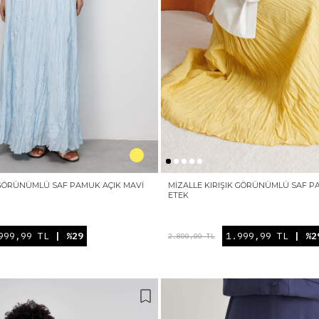
K GÖRÜNÜMLÜ SAF PAMUK AÇIK MAVI
MIZALLE KIRIŞIK GÖRÜNÜMLÜ SAF P
ETEK
999,99 TL
| %29
1.999,99 TL
| %2
2.800,00 TL