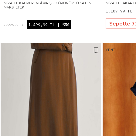
MIZALLE KAHVERENGI KIRIŞIK GÖRÜNÜMLÜ SATEN
MIZALLE JAKAR D
MAKSI ETEK
1.107,99 TL
Sepette 7
1.499,99 TL
| %50
2.999,99 TL
YENI