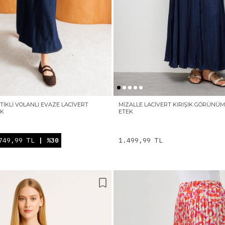
STIKLI VOLANLI EVAZE LACIVERT
MIZALLE LACIVERT KIRIŞIK GÖRÜNÜ
EK
ETEK
749,99 TL
| %30
1.499,99 TL