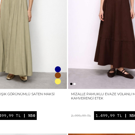
IRIŞIK GÖRÜNÜMLÜ SATEN MAKSI
MIZALLE PAMUKLU EVAZE VOLANLI 
KAHVERENGI ETEK
499,99 TL
| %50
1.499,99 TL
| %5
2.999,99 TL