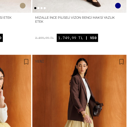
SI ETEK
MIZALLE İNCE PILISELI VIZON RENGI MAKSI YAZLIK
ETEK
0
1.749,99 TL
| %50
3.499,99 TL
YENI