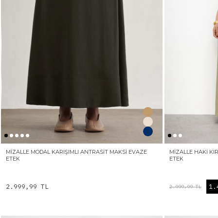
MIZALLE MODAL KARIŞIMLI ANTRASIT MAKSI EVAZE
MIZALLE HAKI K
ETEK
ETEK
2.999,99 TL
1.
2.999,99 TL