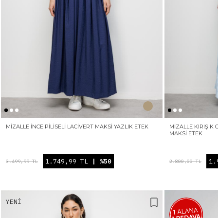
MIZALLE İNCE PILISELI LACIVERT MAKSI YAZLIK ETEK
MIZALLE KIRIŞI
MAKSI ETEK
1.749,99 TL
| %50
1.
3.499,99 TL
2.800,00 TL
YENI