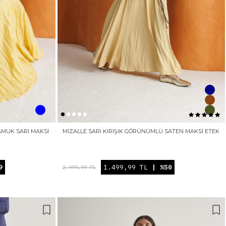
AMUK SARI MAKSI
MIZALLE SARI KIRIŞIK GÖRÜNÜMLÜ SATEN MAKSI ETEK
9
1.499,99 TL
| %50
2.999,99 TL