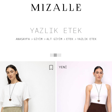
YAZLIK ETEK
ANASAYFA
>
GIYIM
>
ALT GİYİM
>
ETEK
>
YAZLIK ETEK
||
|||
||||
||||||
YENI