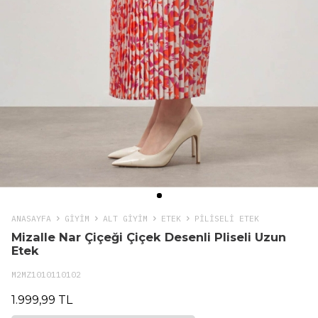
ANASAYFA
GIYIM
ALT GİYİM
ETEK
PILISELI ETEK
Mizalle Nar Çiçeği Çiçek Desenli Pliseli Uzun
Etek
M2MZ1010110102
1.999,99 TL