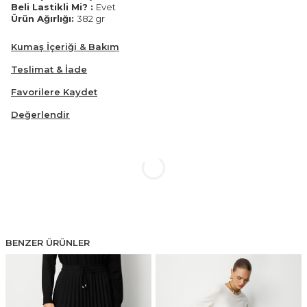
Beli Lastikli Mi? :
Evet
Ürün Ağırlığı:
382 gr
Kumaş İçeriği & Bakım
Teslimat & İade
Favorilere Kaydet
Değerlendir
BENZER ÜRÜNLER