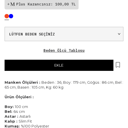
Plus Kazancınız: 100,00 TL
Beden Ölçü Tablosu
EKLE
Manken Ölçüleri :
Beden : 36, Boy : 179 cm, Göğüs : 86 cm, Bel :
65 cm, Basen : 105 cm, Kg: 60 kg
Ürün Ölçüleri :
Boy:
100 cm
Bel:
64 cm
Astar :
Astarlı
Kalıp :
Slim Fit
Kumaş:
%100 Polyester