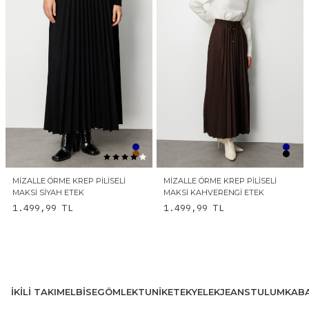
MIZALLE ÖRME KREP PILISELI
MIZALLE ÖRME KREP PILISELI
MAKSI SIYAH ETEK
MAKSI KAHVERENGI ETEK
1.499,99
TL
1.499,99
TL
İKILI TAKIM
ELBISE
GÖMLEK
TUNIK
ETEK
YELEK
JEANS
TULUM
KAB