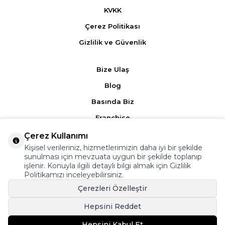
KVKK
Çerez Politikası
Gizlilik ve Güvenlik
Bize Ulaş
Blog
Basında Biz
Franchise
Çerez Kullanımı
Ürün Yorumları
Kişisel verileriniz, hizmetlerimizin daha iyi bir şekilde
sunulması için mevzuata uygun bir şekilde toplanıp
Kampanyalar
işlenir. Konuyla ilgili detaylı bilgi almak için
Gizlilik
Politikamızı
inceleyebilirsiniz.
Üyelik Sözleşmesi
Çerezleri Özelleştir
Satış Sözleşmesi
Hepsini Reddet
Hepsini Kabul Et