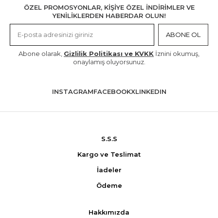
ÖZEL PROMOSYONLAR, KİŞİYE ÖZEL İNDİRİMLER VE
YENİLİKLERDEN HABERDAR OLUN!
ABONE OL
Abone olarak,
Gizlilik Politikası ve KVKK
İznini okumuş,
onaylamış oluyorsunuz.
INSTAGRAM
FACEBOOK
X
LINKEDIN
S.S.S
Kargo ve Teslimat
İadeler
Ödeme
Hakkımızda