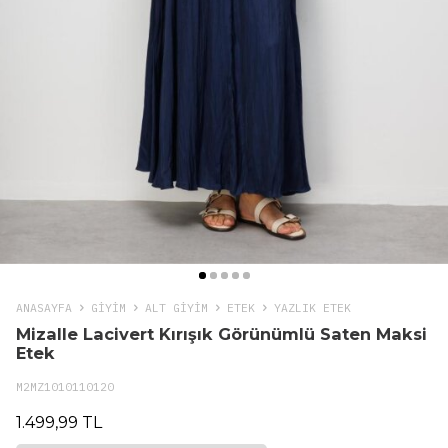
ANASAYFA
GIYIM
ALT GİYİM
ETEK
YAZLIK ETEK
Mizalle Lacivert Kırışık Görünümlü Saten Maksi
Etek
M2MZ1010110120
1.499,99 TL