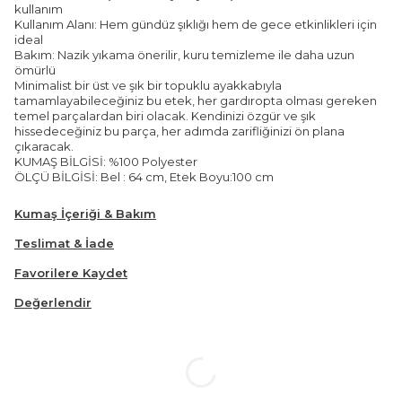
kullanım
Kullanım Alanı: Hem gündüz şıklığı hem de gece etkinlikleri için
ideal
Bakım: Nazik yıkama önerilir, kuru temizleme ile daha uzun
ömürlü
Minimalist bir üst ve şık bir topuklu ayakkabıyla
tamamlayabileceğiniz bu etek, her gardıropta olması gereken
temel parçalardan biri olacak. Kendinizi özgür ve şık
hissedeceğiniz bu parça, her adımda zarifliğinizi ön plana
çıkaracak.
KUMAŞ BİLGİSİ: %100 Polyester
ÖLÇÜ BİLGİSİ: Bel : 64 cm, Etek Boyu:100 cm
Kumaş İçeriği & Bakım
Teslimat & İade
Favorilere Kaydet
Değerlendir