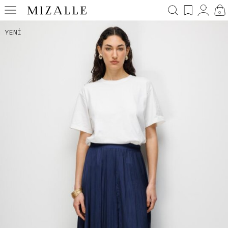
0
YENI