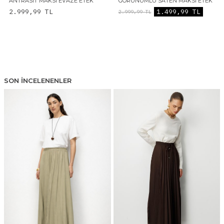
ANTRASIT MAKSI EVAZE ETEK
GÖRÜNÜMLÜ SATEN MAKSI ETEK
2.999,99
TL
1.499,99
TL
2.999,99
TL
SON İNCELENENLER