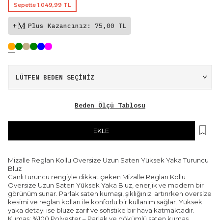
Sepette 1.049,99 TL
Plus Kazancınız: 75,00 TL
Beden Ölçü Tablosu
EKLE
Mizalle Reglan Kollu Oversize Uzun Saten Yüksek Yaka Turuncu
Bluz
Canlı turuncu rengiyle dikkat çeken Mizalle Reglan Kollu
Oversize Uzun Saten Yüksek Yaka Bluz, enerjik ve modern bir
görünüm sunar. Parlak saten kumaşı, şıklığınızı artırırken oversize
kesimi ve reglan kolları ile konforlu bir kullanım sağlar. Yüksek
yaka detayı ise bluze zarif ve sofistike bir hava katmaktadır.
Kumaş: %100 Polyester – Parlak ve dökümlü saten kumaş