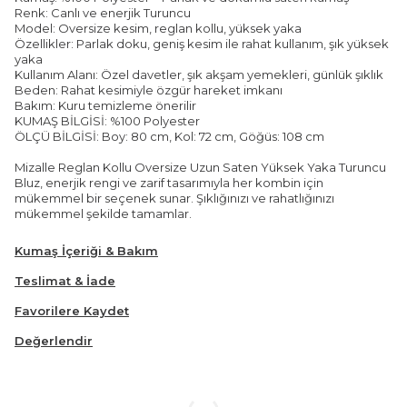
Renk: Canlı ve enerjik Turuncu
Model: Oversize kesim, reglan kollu, yüksek yaka
Özellikler: Parlak doku, geniş kesim ile rahat kullanım, şık yüksek
yaka
Kullanım Alanı: Özel davetler, şık akşam yemekleri, günlük şıklık
Beden: Rahat kesimiyle özgür hareket imkanı
Bakım: Kuru temizleme önerilir
KUMAŞ BİLGİSİ: %100 Polyester
ÖLÇÜ BİLGİSİ: Boy: 80 cm, Kol: 72 cm, Göğüs: 108 cm
Mizalle Reglan Kollu Oversize Uzun Saten Yüksek Yaka Turuncu
Bluz, enerjik rengi ve zarif tasarımıyla her kombin için
mükemmel bir seçenek sunar. Şıklığınızı ve rahatlığınızı
mükemmel şekilde tamamlar.
Kumaş İçeriği & Bakım
Teslimat & İade
Favorilere Kaydet
Değerlendir