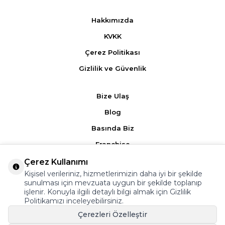
Hakkımızda
KVKK
Çerez Politikası
Gizlilik ve Güvenlik
Bize Ulaş
Blog
Basında Biz
Franchise
Çerez Kullanımı
Ürün Yorumları
Kişisel verileriniz, hizmetlerimizin daha iyi bir şekilde
sunulması için mevzuata uygun bir şekilde toplanıp
Kampanyalar
işlenir. Konuyla ilgili detaylı bilgi almak için
Gizlilik
Politikamızı
inceleyebilirsiniz.
Üyelik Sözleşmesi
Çerezleri Özelleştir
Satış Sözleşmesi