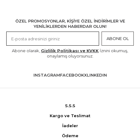
ÖZEL PROMOSYONLAR, KİŞİYE ÖZEL İNDİRİMLER VE
YENİLİKLERDEN HABERDAR OLUN!
ABONE OL
Abone olarak,
Gizlilik Politikası ve KVKK
İznini okumuş,
onaylamış oluyorsunuz.
INSTAGRAM
FACEBOOK
X
LINKEDIN
S.S.S
Kargo ve Teslimat
İadeler
Ödeme