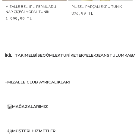
MIZALLE BELI İPLI FERMUARLI
PILISELI PARÇALI EKRU TUNIK
NAR ÇIÇEĞI MODAL TUNIK
876,99
TL
1.999,99
TL
İKILI TAKIM
ELBISE
GÖMLEK
TUNIK
ETEK
YELEK
JEANS
TULUM
KAB
+MIZALLE CLUB AYRICALIKLARI
MAĞAZALARIMIZ
MÜŞTERI HIZMETLERI