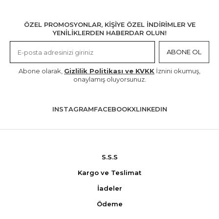
ÖZEL PROMOSYONLAR, KİŞİYE ÖZEL İNDİRİMLER VE
YENİLİKLERDEN HABERDAR OLUN!
ABONE OL
Abone olarak,
Gizlilik Politikası ve KVKK
İznini okumuş,
onaylamış oluyorsunuz.
INSTAGRAM
FACEBOOK
X
LINKEDIN
S.S.S
Kargo ve Teslimat
İadeler
Ödeme