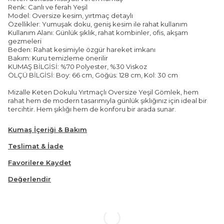
Renk: Canlı ve ferah Yeşil
Model: Oversize kesim, yırtmaç detaylı
Özellikler: Yumuşak doku, geniş kesim ile rahat kullanım
Kullanım Alanı: Günlük şıklık, rahat kombinler, ofis, akşam
gezmeleri
Beden: Rahat kesimiyle özgür hareket imkanı
Bakım: Kuru temizleme önerilir
KUMAŞ BİLGİSİ: %70 Polyester, %30 Viskoz
ÖLÇÜ BİLGİSİ: Boy: 66 cm, Göğüs: 128 cm, Kol: 30 cm
Mizalle Keten Dokulu Yırtmaçlı Oversize Yeşil Gömlek, hem
rahat hem de modern tasarımıyla günlük şıklığınız için ideal bir
tercihtir. Hem şıklığı hem de konforu bir arada sunar.
Kumaş İçeriği & Bakım
Teslimat & İade
Favorilere Kaydet
Değerlendir