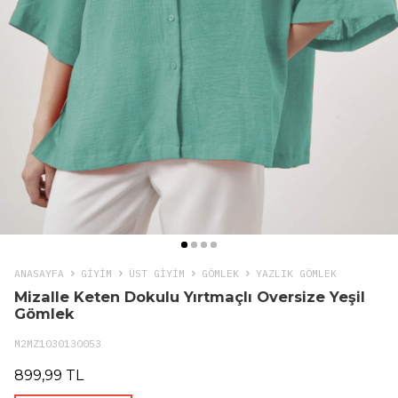
ANASAYFA
GIYIM
ÜST GİYİM
GÖMLEK
YAZLIK GÖMLEK
Mizalle Keten Dokulu Yırtmaçlı Oversize Yeşil
Gömlek
M2MZ1030130053
899,99 TL