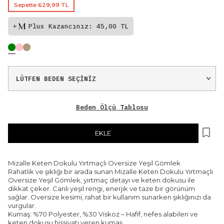
Sepette 629,99 TL
Plus Kazancınız: 45,00 TL
Beden Ölçü Tablosu
EKLE
Mizalle Keten Dokulu Yırtmaçlı Oversize Yeşil Gömlek
Rahatlık ve şıklığı bir arada sunan Mizalle Keten Dokulu Yırtmaçlı
Oversize Yeşil Gömlek, yırtmaç detayı ve keten dokusu ile
dikkat çeker. Canlı yeşil rengi, enerjik ve taze bir görünüm
sağlar. Oversize kesimi, rahat bir kullanım sunarken şıklığınızı da
vurgular.
Kumaş: %70 Polyester, %30 Viskoz – Hafif, nefes alabilen ve
keten dokusu hissiyatı veren kumaş