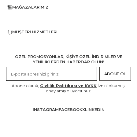
MAĞAZALARIMIZ
MÜŞTERI HIZMETLERI
ÖZEL PROMOSYONLAR, KİŞİYE ÖZEL İNDİRİMLER VE
YENİLİKLERDEN HABERDAR OLUN!
ABONE OL
Abone olarak,
Gizlilik Politikası ve KVKK
İznini okumuş,
onaylamış oluyorsunuz.
INSTAGRAM
FACEBOOK
X
LINKEDIN