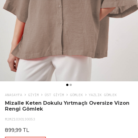
ANASAYFA
GIYIM
ÜST GİYİM
GÖMLEK
YAZLIK GÖMLEK
Mizalle Keten Dokulu Yırtmaçlı Oversize Vizon
Rengi Gömlek
M2MZ1030130053
899,99 TL