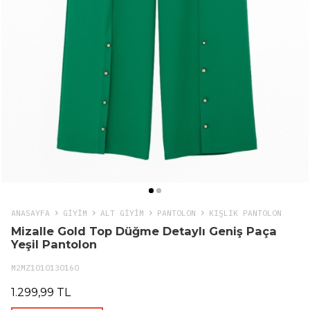
ANASAYFA
GIYIM
ALT GİYİM
PANTOLON
KIŞLIK PANTOLON
Mizalle Gold Top Düğme Detaylı Geniş Paça
Yeşil Pantolon
M2MZ1010130160
1.299,99 TL