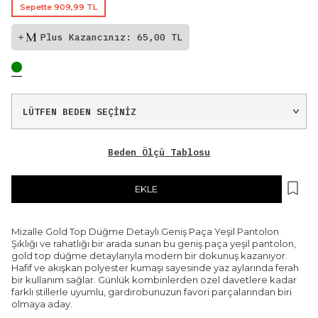
Sepette 909,99 TL
Plus Kazancınız: 65,00 TL
Beden Ölçü Tablosu
EKLE
Mizalle Gold Top Düğme Detaylı Geniş Paça Yeşil Pantolon
Şıklığı ve rahatlığı bir arada sunan bu geniş paça yeşil pantolon,
gold top düğme detaylarıyla modern bir dokunuş kazanıyor.
Hafif ve akışkan polyester kumaşı sayesinde yaz aylarında ferah
bir kullanım sağlar. Günlük kombinlerden özel davetlere kadar
farklı stillerle uyumlu, gardırobunuzun favori parçalarından biri
olmaya aday.