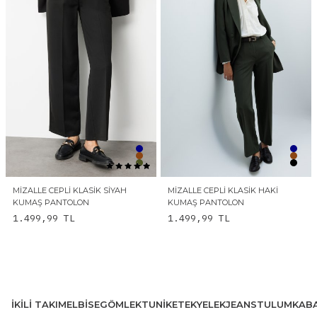
MIZALLE CEPLI KLASIK SIYAH
MIZALLE CEPLI KLASIK HAKI
KUMAŞ PANTOLON
KUMAŞ PANTOLON
1.499,99
TL
1.499,99
TL
İKILI TAKIM
ELBISE
GÖMLEK
TUNIK
ETEK
YELEK
JEANS
TULUM
KAB