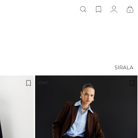
0
SIRALA
YENI