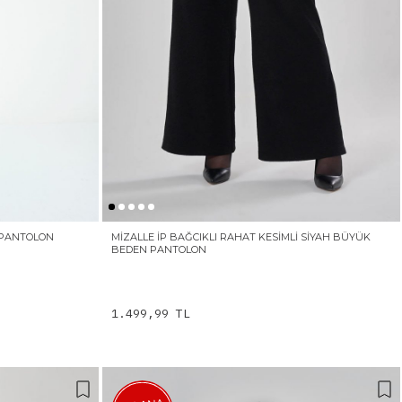
Ş PANTOLON
MIZALLE İP BAĞCIKLI RAHAT KESIMLI SIYAH BÜYÜK
BEDEN PANTOLON
1.499,99 TL