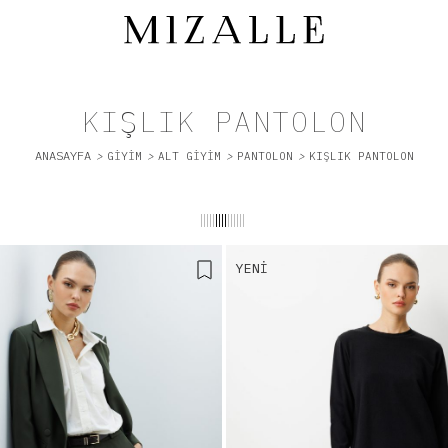
KIŞLIK PANTOLON
ANASAYFA
>
GIYIM
>
ALT GİYİM
>
PANTOLON
>
KIŞLIK PANTOLON
||
|||
||||
||||||
YENI