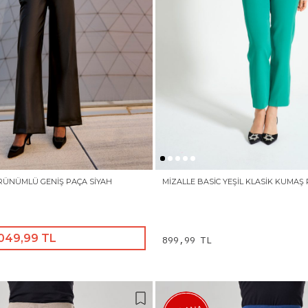
ÖRÜNÜMLÜ GENIŞ PAÇA SIYAH
MIZALLE BASIC YEŞIL KLASIK KUMA
.049,99 TL
899,99 TL