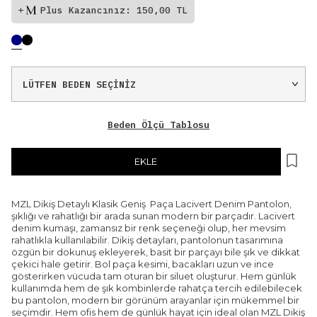
Plus Kazancınız: 150,00 TL
Beden Ölçü Tablosu
EKLE
MZL Dikiş Detaylı Klasik Geniş Paça Lacivert Denim Pantolon,
şıklığı ve rahatlığı bir arada sunan modern bir parçadır. Lacivert
denim kumaşı, zamansız bir renk seçeneği olup, her mevsim
rahatlıkla kullanılabilir. Dikiş detayları, pantolonun tasarımına
özgün bir dokunuş ekleyerek, basit bir parçayı bile şık ve dikkat
çekici hale getirir. Bol paça kesimi, bacakları uzun ve ince
gösterirken vücuda tam oturan bir siluet oluşturur. Hem günlük
kullanımda hem de şık kombinlerde rahatça tercih edilebilecek
bu pantolon, modern bir görünüm arayanlar için mükemmel bir
seçimdir. Hem ofis hem de günlük hayat için ideal olan MZL Dikiş