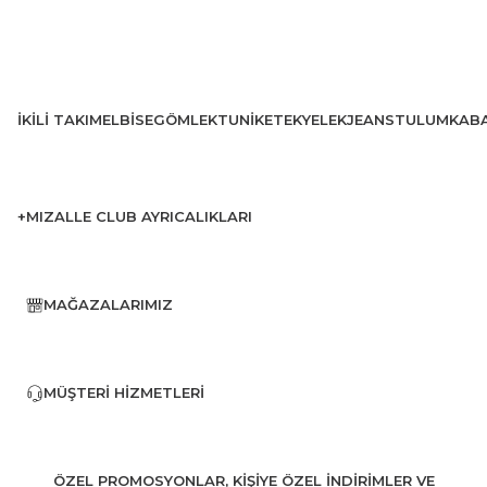
İKILI TAKIM
ELBISE
GÖMLEK
TUNIK
ETEK
YELEK
JEANS
TULUM
KAB
+MIZALLE CLUB AYRICALIKLARI
MAĞAZALARIMIZ
MÜŞTERI HIZMETLERI
ÖZEL PROMOSYONLAR, KİŞİYE ÖZEL İNDİRİMLER VE