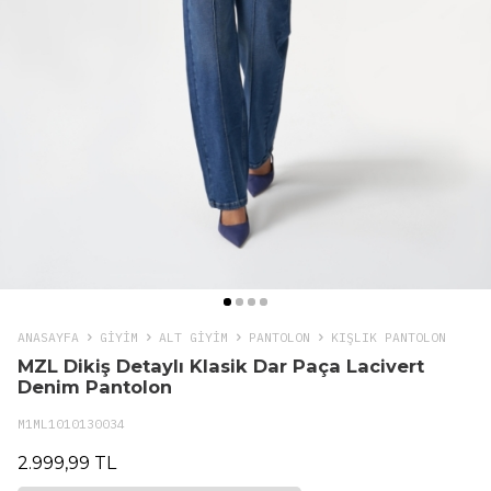
ANASAYFA
GIYIM
ALT GİYİM
PANTOLON
KIŞLIK PANTOLON
MZL Dikiş Detaylı Klasik Dar Paça Lacivert
Denim Pantolon
M1ML1010130034
2.999,99 TL