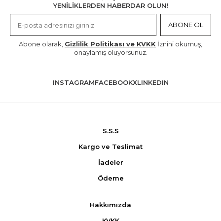
YENİLİKLERDEN HABERDAR OLUN!
ABONE OL
Abone olarak,
Gizlilik Politikası ve KVKK
İznini okumuş,
onaylamış oluyorsunuz.
INSTAGRAM
FACEBOOK
X
LINKEDIN
S.S.S
Kargo ve Teslimat
İadeler
Ödeme
Hakkımızda
KVKK