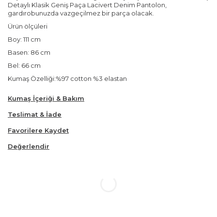
Detaylı Klasik Geniş Paça Lacivert Denim Pantolon,
gardırobunuzda vazgeçilmez bir parça olacak.
Ürün ölçüleri
Boy: 111 cm
Basen: 86 cm
Bel: 66 cm
Kumaş Özelliği:%97 cotton %3 elastan
Kumaş İçeriği & Bakım
Teslimat & İade
Favorilere Kaydet
Değerlendir