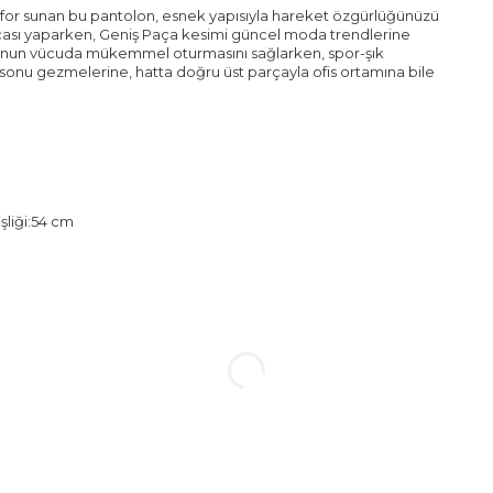
r sunan bu pantolon, esnek yapısıyla hareket özgürlüğünüzü
arçası yaparken, Geniş Paça kesimi güncel moda trendlerine
tolonun vücuda mükemmel oturmasını sağlarken, spor-şık
 sonu gezmelerine, hatta doğru üst parçayla ofis ortamına bile
şliği:54 cm