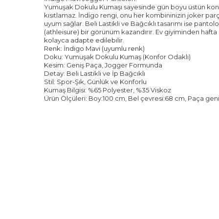
Yumuşak Dokulu Kumaşı sayesinde gün boyu üstün konfo
kısıtlamaz. İndigo rengi, onu her kombininizin joker p
uyum sağlar. Beli Lastikli ve Bağcıklı tasarımı ise pan
(athleisure) bir görünüm kazandırır. Ev giyiminden hafta
kolayca adapte edilebilir.
Renk: İndigo Mavi (uyumlu renk)
Doku: Yumuşak Dokulu Kumaş (Konfor Odaklı)
Kesim: Geniş Paça, Jogger Formunda
Detay: Beli Lastikli ve İp Bağcıklı
Stil: Spor-Şık, Günlük ve Konforlu
Kumaş Bilgisi: %65 Polyester, %35 Viskoz
Ürün Ölçüleri: Boy:100 cm, Bel çevresi:68 cm, Paça geni