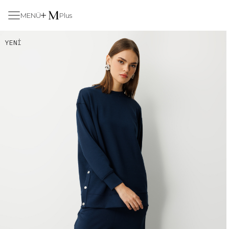
MENÜ
Plus
YENI