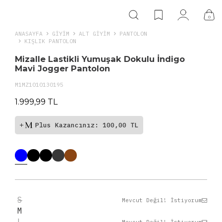
0
ANASAYFA
GIYIM
ALT GİYİM
PANTOLON
KIŞLIK PANTOLON
Mizalle Lastikli Yumuşak Dokulu İndigo
Mavi Jogger Pantolon
M1MZ1010130195
1.999,99 TL
Plus Kazancınız: 100,00 TL
S
Mevcut Değil! İstiyorum
M
L