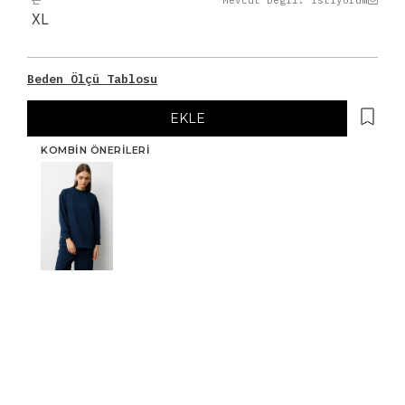
Mevcut Değil! İstiyorum
XL
Beden Ölçü Tablosu
EKLE
KOMBIN ÖNERILERI