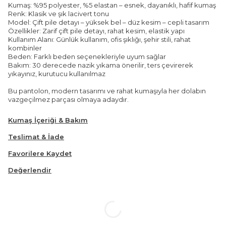
Kumaş: %95 polyester, %5 elastan – esnek, dayanıklı, hafif kumaş
Renk: Klasik ve şık lacivert tonu
Model: Çift pile detayı – yüksek bel – düz kesim – cepli tasarım
Özellikler: Zarif çift pile detayı, rahat kesim, elastik yapı
Kullanım Alanı: Günlük kullanım, ofis şıklığı, şehir stili, rahat
kombinler
Beden: Farklı beden seçenekleriyle uyum sağlar
Bakım: 30 derecede nazik yıkama önerilir, ters çevirerek
yıkayınız, kurutucu kullanılmaz
Bu pantolon, modern tasarımı ve rahat kumaşıyla her dolabın
vazgeçilmez parçası olmaya adaydır.
Kumaş İçeriği & Bakım
Teslimat & İade
Favorilere Kaydet
Değerlendir