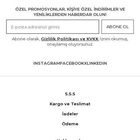
ÖZEL PROMOSYONLAR, KİŞİYE ÖZEL İNDİRİMLER VE
YENİLİKLERDEN HABERDAR OLUN!
ABONE OL
Abone olarak,
Gizlilik Politikası ve KVKK
İznini okumuş,
onaylamış oluyorsunuz.
INSTAGRAM
FACEBOOK
X
LINKEDIN
S.S.S
Kargo ve Teslimat
İadeler
Ödeme