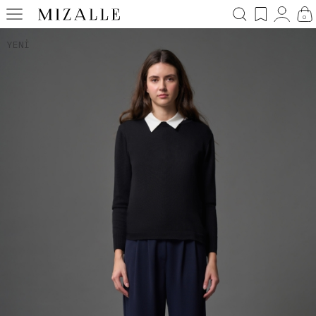
0
YENI