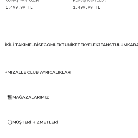
KUMAŞ PANTOLON
KUMAŞ PANTOLON
1.499,99
TL
1.499,99
TL
İKILI TAKIM
ELBISE
GÖMLEK
TUNIK
ETEK
YELEK
JEANS
TULUM
KAB
+MIZALLE CLUB AYRICALIKLARI
MAĞAZALARIMIZ
MÜŞTERI HIZMETLERI