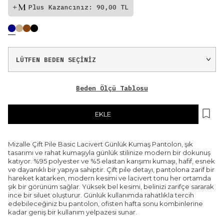
Plus Kazancınız: 90,00 TL
Beden Ölçü Tablosu
EKLE
Mizalle Çift Pile Basic Lacivert Günlük Kumaş Pantolon, şık
tasarımı ve rahat kumaşıyla günlük stilinize modern bir dokunuş
katıyor. %95 polyester ve %5 elastan karışımı kumaşı, hafif, esnek
ve dayanıklı bir yapıya sahiptir. Çift pile detayı, pantolona zarif bir
hareket katarken, modern kesimi ve lacivert tonu her ortamda
şık bir görünüm sağlar. Yüksek bel kesimi, belinizi zarifçe sararak
ince bir siluet oluşturur. Günlük kullanımda rahatlıkla tercih
edebileceğiniz bu pantolon, ofisten hafta sonu kombinlerine
kadar geniş bir kullanım yelpazesi sunar.