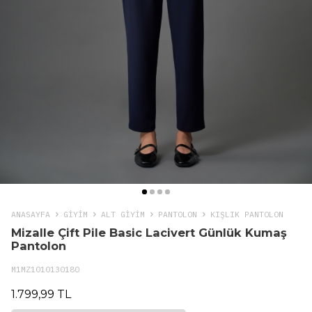
ANASAYFA
GIYIM
ALT GİYİM
PANTOLON
KIŞLIK PANTOLON
Mizalle Çift Pile Basic Lacivert Günlük Kumaş
Pantolon
M1MZ1010130180
1.799,99 TL