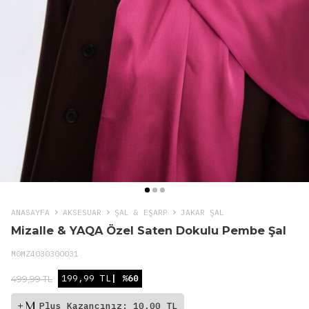
ANASAYFA
AKSESUAR
ŞAL & EŞARP
JAKAR ŞAL
Mizalle & YAQA Özel Saten Dokulu Pembe Şal
M0MZ4030300031
199,99 TL
| %60
499,99 TL
Plus Kazancınız: 10,00 TL