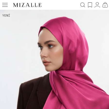
0
YENI