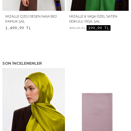
+4
MIZALLE ÇIZGI DESEN NAIA BEJ
MIZALLE & YAQA ÖZEL SATEN
PAMUK ŞAL
DOKULU YEŞIL ŞAL
1.499,99
TL
199,99
TL
499,99
TL
SON İNCELENENLER