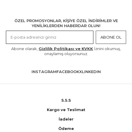
ÖZEL PROMOSYONLAR, KİŞİYE ÖZEL İNDİRİMLER VE
YENİLİKLERDEN HABERDAR OLUN!
ABONE OL
Abone olarak,
Gizlilik Politikası ve KVKK
İznini okumuş,
onaylamış oluyorsunuz.
INSTAGRAM
FACEBOOK
X
LINKEDIN
S.S.S
Kargo ve Teslimat
İadeler
Ödeme