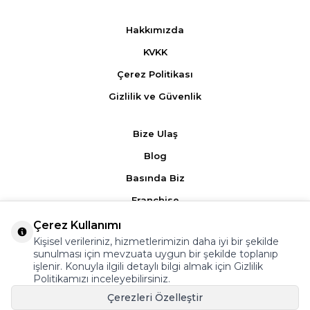
Hakkımızda
KVKK
Çerez Politikası
Gizlilik ve Güvenlik
Bize Ulaş
Blog
Basında Biz
Franchise
Çerez Kullanımı
Ürün Yorumları
Kişisel verileriniz, hizmetlerimizin daha iyi bir şekilde
sunulması için mevzuata uygun bir şekilde toplanıp
Kampanyalar
işlenir. Konuyla ilgili detaylı bilgi almak için
Gizlilik
Politikamızı
inceleyebilirsiniz.
Üyelik Sözleşmesi
Çerezleri Özelleştir
Satış Sözleşmesi