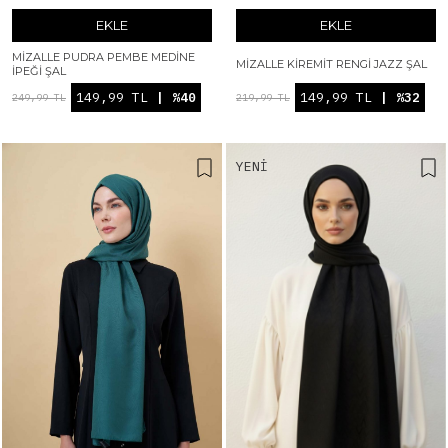
EKLE
EKLE
MIZALLE PUDRA PEMBE MEDINE
MIZALLE KIREMIT RENGI JAZZ ŞAL
İPEĞI ŞAL
149,99 TL
| %40
149,99 TL
| %32
249,99 TL
219,99 TL
YENI