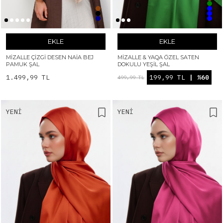
EKLE
EKLE
MIZALLE ÇIZGI DESEN NAIA BEJ
MIZALLE & YAQA ÖZEL SATEN
PAMUK ŞAL
DOKULU YEŞIL ŞAL
1.499,99 TL
199,99 TL
| %60
499,99 TL
YENI
YENI