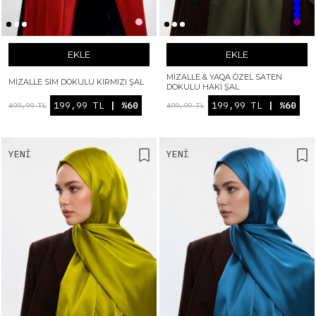
EKLE
EKLE
MIZALLE & YAQA ÖZEL SATEN
MIZALLE SIM DOKULU KIRMIZI ŞAL
DOKULU HAKI ŞAL
199,99 TL
| %60
199,99 TL
| %60
499,99 TL
499,99 TL
YENI
YENI