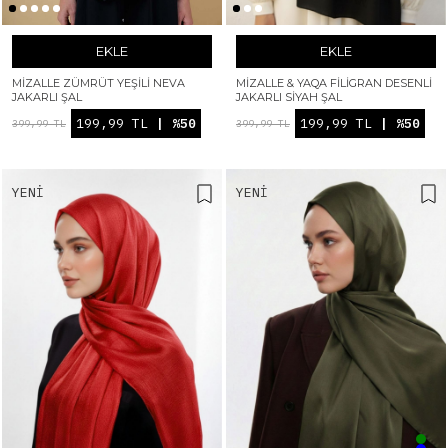
EKLE
EKLE
MIZALLE ZÜMRÜT YEŞILI NEVA
MIZALLE & YAQA FILIGRAN DESENLI
JAKARLI ŞAL
JAKARLI SIYAH ŞAL
199,99 TL
| %50
199,99 TL
| %50
399,99 TL
399,99 TL
YENI
YENI