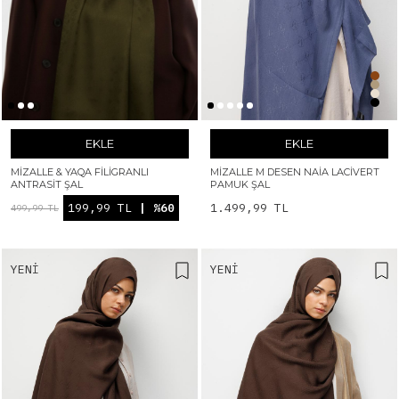
EKLE
EKLE
MIZALLE & YAQA FILIGRANLI
MIZALLE M DESEN NAIA LACIVERT
ANTRASIT ŞAL
PAMUK ŞAL
199,99 TL
| %60
1.499,99 TL
499,99 TL
YENI
YENI