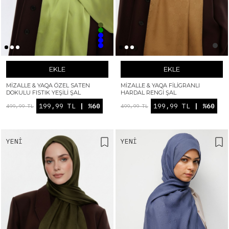
EKLE
EKLE
MIZALLE & YAQA ÖZEL SATEN
MIZALLE & YAQA FILIGRANLI
DOKULU FISTIK YEŞILI ŞAL
HARDAL RENGI ŞAL
199,99 TL
| %60
199,99 TL
| %60
499,99 TL
499,99 TL
YENI
YENI