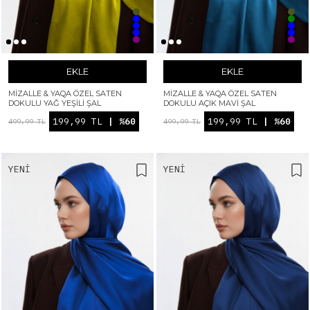
EKLE
EKLE
MIZALLE & YAQA ÖZEL SATEN
MIZALLE & YAQA ÖZEL SATEN
DOKULU YAĞ YEŞILI ŞAL
DOKULU AÇIK MAVI ŞAL
199,99 TL
| %60
199,99 TL
| %60
499,99 TL
499,99 TL
YENI
YENI