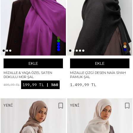
EKLE
EKLE
MIZALLE & YAQA ÖZEL SATEN
MIZALLE ÇIZGI DESEN NAIA SIYAH
DOKULU MOR ŞAL
PAMUK ŞAL
199,99 TL
| %60
1.499,99 TL
499,99 TL
YENI
YENI