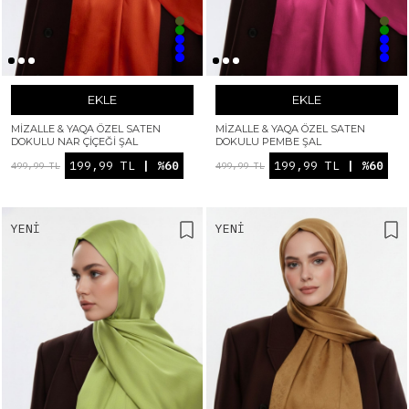
EKLE
EKLE
MIZALLE & YAQA ÖZEL SATEN
MIZALLE & YAQA ÖZEL SATEN
DOKULU NAR ÇIÇEĞI ŞAL
DOKULU PEMBE ŞAL
199,99 TL
| %60
199,99 TL
| %60
499,99 TL
499,99 TL
YENI
YENI