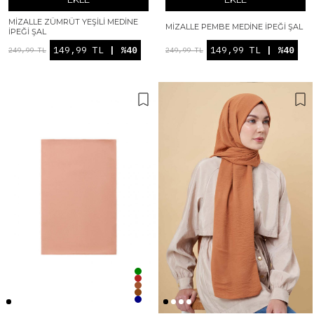
MIZALLE ZÜMRÜT YEŞILI MEDINE
MIZALLE PEMBE MEDINE İPEĞI ŞAL
İPEĞI ŞAL
149,99 TL
| %40
149,99 TL
| %40
249,99 TL
249,99 TL