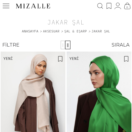
0
JAKAR ŞAL
ANASAYFA
>
AKSESUAR
>
ŞAL & EŞARP
>
JAKAR ŞAL
FILTRE
SIRALA
|
||
YENI
YENI