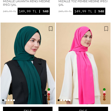
MIZALLE LAVANTA RENGI MEDINE
MIZALLE TOZ PEMBE MEDINE İPEĞI
İPEĞI ŞAL
ŞAL
149,99 TL
| %40
149,99 TL
| %40
249,99 TL
249,99 TL
EKLE
EKLE