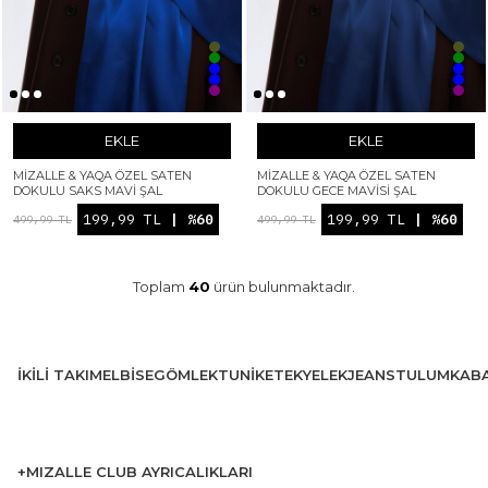
EKLE
EKLE
MIZALLE & YAQA ÖZEL SATEN
MIZALLE & YAQA ÖZEL SATEN
DOKULU SAKS MAVI ŞAL
DOKULU GECE MAVISI ŞAL
199,99 TL
| %60
199,99 TL
| %60
499,99 TL
499,99 TL
Toplam
40
ürün bulunmaktadır.
İKILI TAKIM
ELBISE
GÖMLEK
TUNIK
ETEK
YELEK
JEANS
TULUM
KAB
+MIZALLE CLUB AYRICALIKLARI