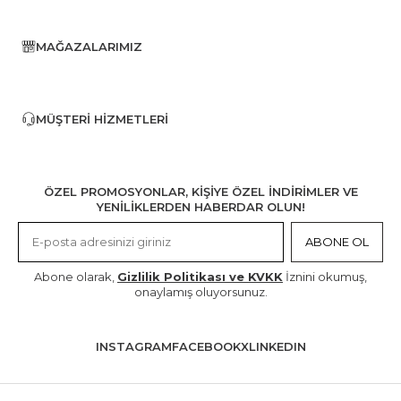
MAĞAZALARIMIZ
MÜŞTERI HIZMETLERI
ÖZEL PROMOSYONLAR, KİŞİYE ÖZEL İNDİRİMLER VE
YENİLİKLERDEN HABERDAR OLUN!
ABONE OL
Abone olarak,
Gizlilik Politikası ve KVKK
İznini okumuş,
onaylamış oluyorsunuz.
INSTAGRAM
FACEBOOK
X
LINKEDIN