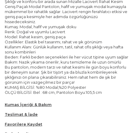
Şıklığı ve konforu bir arada sunan Mizalle Lacivert Rahat Kesim
Geniş Paçalı Modal Pantolon, hafif ve yumuşak modal kumaşıyla
mükemmel bir rahatlık sağlar. Lacivert rengin ferahlatıcı etkisi ve
geniş paça kesimiyle her adımda özgürlüğünüzü
hissedeceksiniz.
Kumaş: Modal, hafif ve yumuşak doku
Renk: Doğal ve uyumlu Lacivert
Model: Rahat kesim, geniş paça
Özellikler: Elastik bel tasarımı, rahat ve şık görünüm
Kullanım Alanı: Günlük kullanım, tatil, rahat ofis şıklığı veya hafta
sonu kombinleri
Beden: Farklı beden seçenekleri ile her vücut tipine uyum sağlar
Bakım: Nazik yıkama önerilir, kuru temizleme ile uzun ömürlü
Bu pantolon, modern tarzı ve rahat kesimi ile gün boyu konforlu
bir deneyim sunar. Şık bir tişört ya da bluzla kombinleyerek
şıklığınızı ön plana çıkarabilirsiniz. Hem rahat hem de şık bir
görünüm için vazgeçilmez bir parça!
KUMAŞ BİLGİSİ: %80 Modal,%20 Polyester
ÖLÇÜ BİLGİSİ: Bel : 68 cm, Pantolon Boyu:105,5 cm
Kumaş İçeriği & Bakım
Teslimat & İade
Favorilere Kaydet