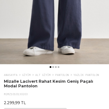
ANASAYFA
GIYIM
ALT GİYİM
PANTOLON
YAZLIK PANTOLON
Mizalle Lacivert Rahat Kesim Geniş Paçalı
Modal Pantolon
M2MZ1010130203
2.299,99 TL