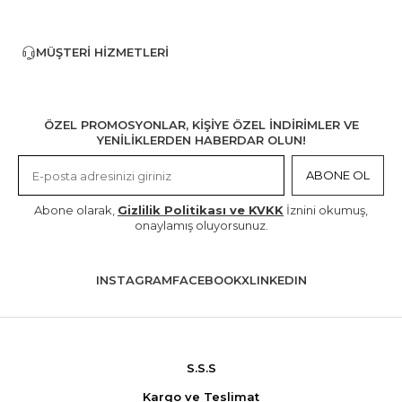
MÜŞTERI HIZMETLERI
ÖZEL PROMOSYONLAR, KİŞİYE ÖZEL İNDİRİMLER VE
YENİLİKLERDEN HABERDAR OLUN!
ABONE OL
Abone olarak,
Gizlilik Politikası ve KVKK
İznini okumuş,
onaylamış oluyorsunuz.
INSTAGRAM
FACEBOOK
X
LINKEDIN
S.S.S
Kargo ve Teslimat