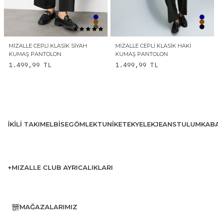
MIZALLE CEPLI KLASIK SIYAH
MIZALLE CEPLI KLASIK HAKI
KUMAŞ PANTOLON
KUMAŞ PANTOLON
1.499,99
TL
1.499,99
TL
İKILI TAKIM
ELBISE
GÖMLEK
TUNIK
ETEK
YELEK
JEANS
TULUM
KAB
+MIZALLE CLUB AYRICALIKLARI
MAĞAZALARIMIZ