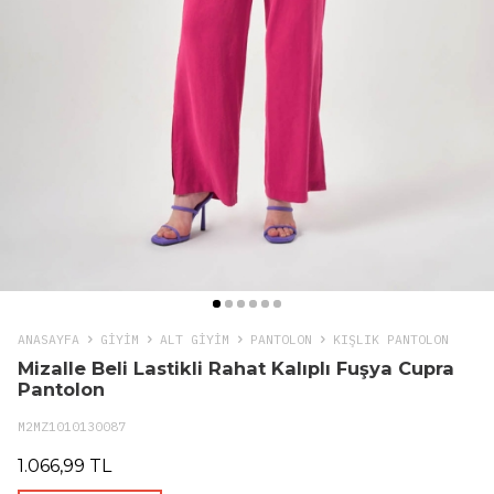
ANASAYFA
GIYIM
ALT GİYİM
PANTOLON
KIŞLIK PANTOLON
Mizalle Beli Lastikli Rahat Kalıplı Fuşya Cupra
Pantolon
M2MZ1010130087
1.066,99 TL