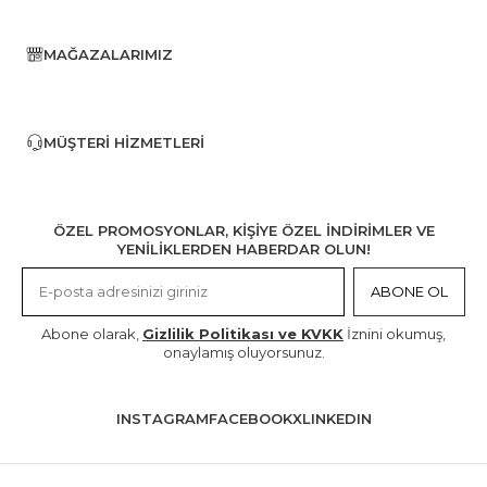
MAĞAZALARIMIZ
MÜŞTERI HIZMETLERI
ÖZEL PROMOSYONLAR, KİŞİYE ÖZEL İNDİRİMLER VE
YENİLİKLERDEN HABERDAR OLUN!
ABONE OL
Abone olarak,
Gizlilik Politikası ve KVKK
İznini okumuş,
onaylamış oluyorsunuz.
INSTAGRAM
FACEBOOK
X
LINKEDIN