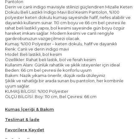
Pantolon
Derin ve canlı indigo mavisiyle stilinizi güçlendiren Mizalle Keten
Dokulu Beli Lastikli İndigo Mavi Bol Kesim Pantolon, %100
polyester keten dokulu kumaşı sayesinde hafif, nefes alabilir ve
dayanıklı kullanım sunar. 110 cm boyu ve 66 cm bel çevresi ile
rahat beli lastikli yapısı, bol kesimi sayesinde gün boyu özgür
hareket imkanı sağlar. Modern kesimi ve canlı rengiyle
gardırobunuzun vazgeçilmezi olacak.
Kumaş: %100 Polyester – keten dokulu, hafif ve dayanıklı
Renk: Canlı ve derin indigo mavi
Model: Beli lastikli, bol kesim
Özellikler: Rahat beli lastik, bol ve ferah kesim
Kullanım Alanı: Günlük rahatlık ve şıklık isteyenler için ideal
Beden: 66 cm bel çevresi ile konforlu uyum
Bakım: Nazik yıkama önerilir, düşük ısıda ütüleyiniz
Şıklık ve rahatlığı bir arada sunan bu pantolon, her kombinle
uyum sağlar.
KUMAŞ BİLGİSİ: %100 Polyester
ÖLÇÜ BİLGİSİ: Boy: 110 cm, Bel Çevresi: 66 cm
Kumaş İçeriği & Bakım
Teslimat & İade
Favorilere Kaydet