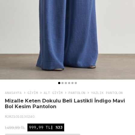
ANASAYFA
GIYIM
ALT GİYİM
PANTOLON
YAZLIK PANTOLON
Mizalle Keten Dokulu Beli Lastikli İndigo Mavi
Bol Kesim Pantolon
M2MZ1010130240
999,99 TL
| %33
1.499,99 TL