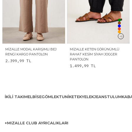
+2
MIZALLE MODAL KARIŞIMLI BEJ
MIZALLE KETEN GÖRÜNÜMLÜ
RENGI KARGO PANTOLON
RAHAT KESIM SIYAH JOGGER
PANTOLON
2.399,99
TL
1.499,99
TL
İKILI TAKIM
ELBISE
GÖMLEK
TUNIK
ETEK
YELEK
JEANS
TULUM
KAB
+MIZALLE CLUB AYRICALIKLARI