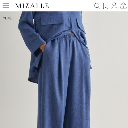
0
YENI