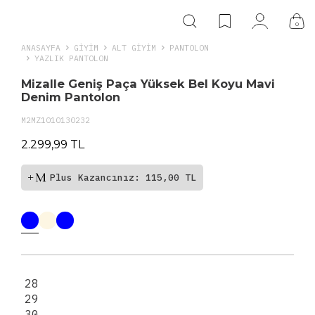
0
ANASAYFA
GIYIM
ALT GİYİM
PANTOLON
YAZLIK PANTOLON
Mizalle Geniş Paça Yüksek Bel Koyu Mavi
Denim Pantolon
M2MZ1010130232
2.299,99 TL
Plus Kazancınız: 115,00 TL
28
29
30