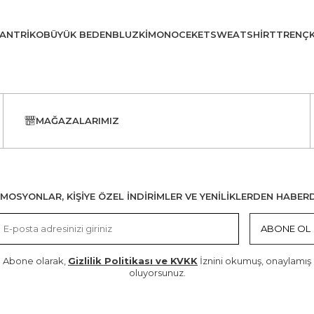
AN
TRIKO
BÜYÜK BEDEN
BLUZ
KIMONO
CEKET
SWEATSHIRT
TRENÇ
MAĞAZALARIMIZ
MOSYONLAR, KİŞİYE ÖZEL İNDİRİMLER VE YENİLİKLERDEN HABER
ABONE OL
Abone olarak,
Gizlilik Politikası ve KVKK
İznini okumuş, onaylamış
oluyorsunuz.