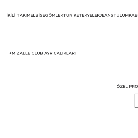
İKILI TAKIM
ELBISE
GÖMLEK
TUNIK
ETEK
YELEK
JEANS
TULUM
KAB
+MIZALLE CLUB AYRICALIKLARI
ÖZEL PRO