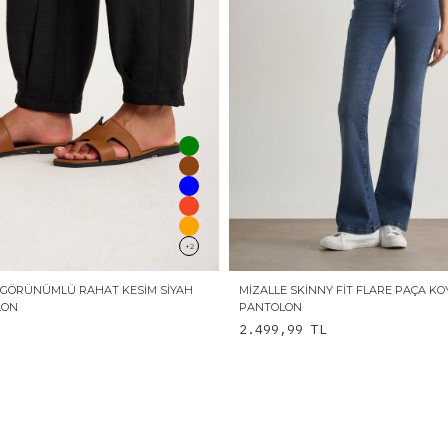
+2
 GÖRÜNÜMLÜ RAHAT KESIM SIYAH
MIZALLE SKINNY FIT FLARE PAÇA K
LON
PANTOLON
2.499,99
TL