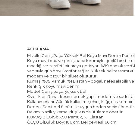
AÇIKLAMA
Mizalle Geniş Paça Yüksek Bel Koyu Mavi Denim Panto
Koyu mavi tonu ve geniş paça kesimiyle güçlü bir stil 
rahatlığı ve zarafeti bir araya getiriyor. %99 pamuk ve 
yapısıyla gün boyu konfor sağlar. Yüksek bel tasarımı vü
modern ve özgür bir siluet oluşturur.
Kumaş: %99 Pamuk, %1 Elastan – doğal, nefes alabilir ve 
Renk: Şık koyu mavi denim
Model: Geniş paça, yüksek bel
Özellikler: Rahat kesim, esnek yapı, modern ve sade ta
Kullanım Alanı: Günlük kullanım, şehir şıklığı, ofis kombinl
Beden: Sabit bel ölçüsü ile uygun beden seçimi önerilir
Bakım: Nazik yıkama, düşük ısıda ütüleme önerilir
KUMAŞ BİLGİSİ: %99 Pamuk, %1 Elastan
ÖLÇÜ BİLGİSİ: Boy: 106 cm, Bel çevresi: 66 cm