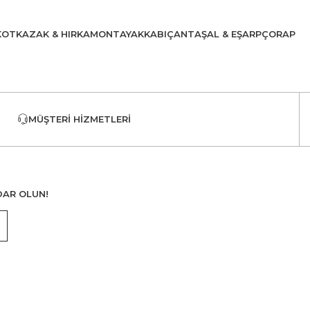
KOT
KAZAK & HIRKA
MONT
AYAKKABI
ÇANTA
ŞAL & EŞARP
ÇORAP
MÜŞTERI HIZMETLERI
DAR OLUN!