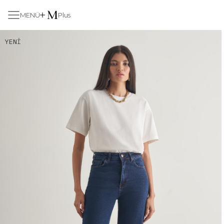
MENÜ
Plus
YENI