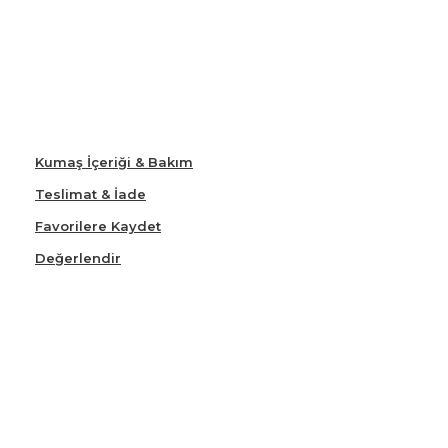
Kumaş İçeriği & Bakım
Teslimat & İade
Favorilere Kaydet
Değerlendir