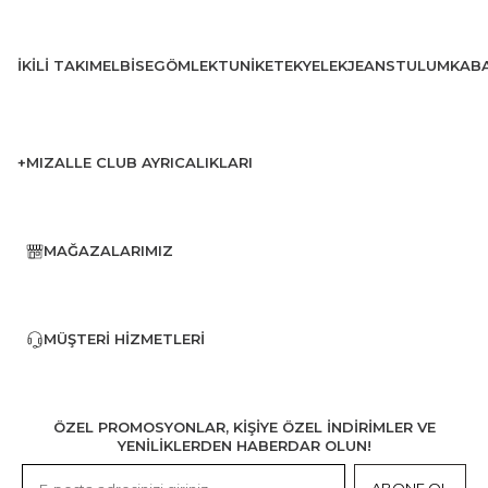
İKILI TAKIM
ELBISE
GÖMLEK
TUNIK
ETEK
YELEK
JEANS
TULUM
KAB
+MIZALLE CLUB AYRICALIKLARI
MAĞAZALARIMIZ
MÜŞTERI HIZMETLERI
ÖZEL PROMOSYONLAR, KİŞİYE ÖZEL İNDİRİMLER VE
YENİLİKLERDEN HABERDAR OLUN!