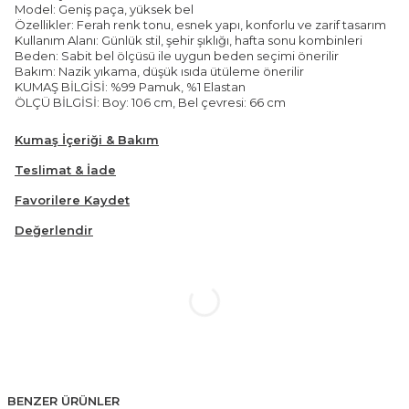
Model: Geniş paça, yüksek bel
Özellikler: Ferah renk tonu, esnek yapı, konforlu ve zarif tasarım
Kullanım Alanı: Günlük stil, şehir şıklığı, hafta sonu kombinleri
Beden: Sabit bel ölçüsü ile uygun beden seçimi önerilir
Bakım: Nazik yıkama, düşük ısıda ütüleme önerilir
KUMAŞ BİLGİSİ: %99 Pamuk, %1 Elastan
ÖLÇÜ BİLGİSİ: Boy: 106 cm, Bel çevresi: 66 cm
Kumaş İçeriği & Bakım
Teslimat & İade
Favorilere Kaydet
Değerlendir
BENZER ÜRÜNLER