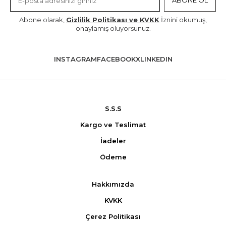
ABONE OL
Abone olarak,
Gizlilik Politikası ve KVKK
İznini okumuş,
onaylamış oluyorsunuz.
INSTAGRAM
FACEBOOK
X
LINKEDIN
S.S.S
Kargo ve Teslimat
İadeler
Ödeme
Hakkımızda
KVKK
Çerez Politikası