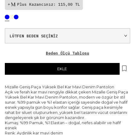
Plus Kazancınız: 115,00 TL
Beden Ölçü Tablosu
EKLE
Mizalle Geniş Paça Yüksek Bel Kar Mavi Denim Pantolon
Açık ve ferah kar mavi rengiyle dikkat çeken Mizalle Geniş Paça
Yüksek Bel Kar Mavi Denim Pantolon, modern ve özgür bir stil
sunar. %99 pamuk ve %1 elastan içeriği sayesinde doğal ve hafif
esnek yapısıyla gün boyu konfor sağlar. Geniş paça kesimiyle
rahat bir siluet oluştururken, yüksek bel tasarımı vücut oranlarını
dengeleyerek şık bir görünüm kazandırır.
Kumaş: %99 Pamuk, %1 Elastan – doğal, nefes alabilir ve hafif
esnek
Renk: Aydınlık kar mavi denim