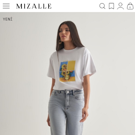
0
YENI