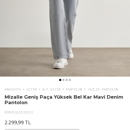
ANASAYFA
GIYIM
ALT GİYİM
PANTOLON
YAZLIK PANTOLON
Mizalle Geniş Paça Yüksek Bel Kar Mavi Denim
Pantolon
M2MZ1010130232
2.299,99 TL