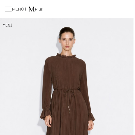
MENÜ
Plus
YENI