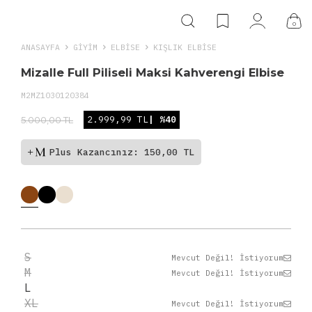
0
ANASAYFA
GIYIM
ELBISE
KIŞLIK ELBISE
Mizalle Full Piliseli Maksi Kahverengi Elbise
M2MZ1030120384
2.999,99 TL
| %40
5.000,00 TL
Plus Kazancınız: 150,00 TL
S
Mevcut Değil! İstiyorum
M
Mevcut Değil! İstiyorum
L
XL
Mevcut Değil! İstiyorum