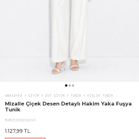
ANASAYFA
GIYIM
ÜST GİYİM
TUNIK
KIŞLIK TUNIK
Mizalle Çiçek Desen Detaylı Hakim Yaka Fuşya
Tunik
M2MZ1030210150
1.127,99 TL