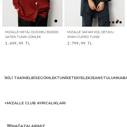
MIZALLE METAL DÜĞMELI BORDO
MIZALLE SAFARI KOL DETAYLI
SATEN TUNIK GÖMLEK
SIYAH CUPRO TUNIK
1.699,99
TL
2.799,99
TL
İKILI TAKIM
ELBISE
GÖMLEK
TUNIK
ETEK
YELEK
JEANS
TULUM
KAB
+MIZALLE CLUB AYRICALIKLARI
MAĞAZALARIMIZ