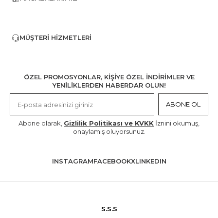
MÜŞTERI HIZMETLERI
ÖZEL PROMOSYONLAR, KİŞİYE ÖZEL İNDİRİMLER VE
YENİLİKLERDEN HABERDAR OLUN!
ABONE OL
Abone olarak,
Gizlilik Politikası ve KVKK
İznini okumuş,
onaylamış oluyorsunuz.
INSTAGRAM
FACEBOOK
X
LINKEDIN
S.S.S