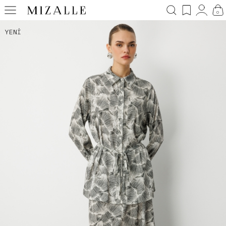
0
YENI