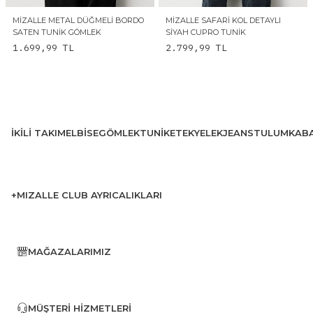
MIZALLE METAL DÜĞMELI BORDO
MIZALLE SAFARI KOL DETAYLI
SATEN TUNIK GÖMLEK
SIYAH CUPRO TUNIK
1.699,99
TL
2.799,99
TL
İKILI TAKIM
ELBISE
GÖMLEK
TUNIK
ETEK
YELEK
JEANS
TULUM
KAB
+MIZALLE CLUB AYRICALIKLARI
MAĞAZALARIMIZ
MÜŞTERI HIZMETLERI