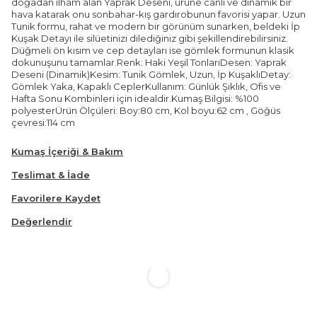
doğadan ilham alan Yaprak Deseni, ürüne canlı ve dinamik bir
hava katarak onu sonbahar-kış gardırobunun favorisi yapar. Uzun
Tunik formu, rahat ve modern bir görünüm sunarken, beldeki İp
Kuşak Detayı ile silüetinizi dilediğiniz gibi şekillendirebilirsiniz.
Düğmeli ön kısım ve cep detayları ise gömlek formunun klasik
dokunuşunu tamamlar.Renk: Haki Yeşil TonlarıDesen: Yaprak
Deseni (Dinamik)Kesim: Tunik Gömlek, Uzun, İp KuşaklıDetay:
Gömlek Yaka, Kapaklı CeplerKullanım: Günlük Şıklık, Ofis ve
Hafta Sonu Kombinleri için idealdir.Kumaş Bilgisi: %100
polyesterÜrün Ölçüleri: Boy:80 cm, Kol boyu:62 cm , Göğüs
çevresi:114 cm
Kumaş İçeriği & Bakım
Teslimat & İade
Favorilere Kaydet
Değerlendir