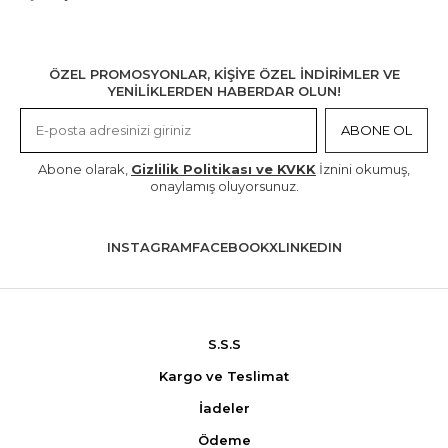
ÖZEL PROMOSYONLAR, KİŞİYE ÖZEL İNDİRİMLER VE
YENİLİKLERDEN HABERDAR OLUN!
ABONE OL
Abone olarak,
Gizlilik Politikası ve KVKK
İznini okumuş,
onaylamış oluyorsunuz.
INSTAGRAM
FACEBOOK
X
LINKEDIN
S.S.S
Kargo ve Teslimat
İadeler
Ödeme