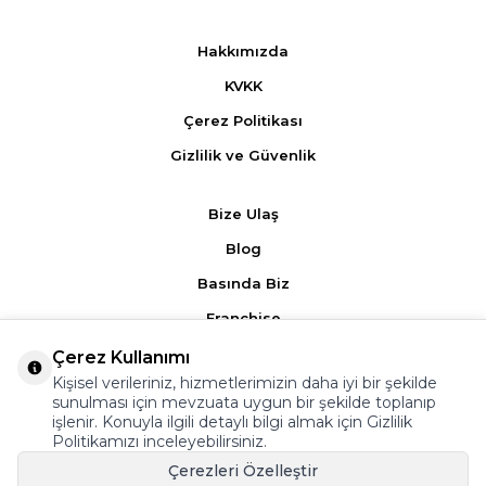
Hakkımızda
KVKK
Çerez Politikası
Gizlilik ve Güvenlik
Bize Ulaş
Blog
Basında Biz
Franchise
Çerez Kullanımı
Ürün Yorumları
Kişisel verileriniz, hizmetlerimizin daha iyi bir şekilde
sunulması için mevzuata uygun bir şekilde toplanıp
Kampanyalar
işlenir. Konuyla ilgili detaylı bilgi almak için
Gizlilik
Politikamızı
inceleyebilirsiniz.
Üyelik Sözleşmesi
Çerezleri Özelleştir
Satış Sözleşmesi