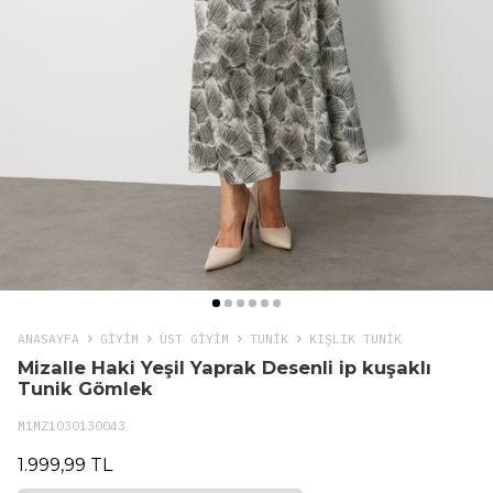
ANASAYFA
GIYIM
ÜST GİYİM
TUNIK
KIŞLIK TUNIK
Mizalle Haki Yeşil Yaprak Desenli ip kuşaklı
Tunik Gömlek
M1MZ1030130043
1.999,99 TL