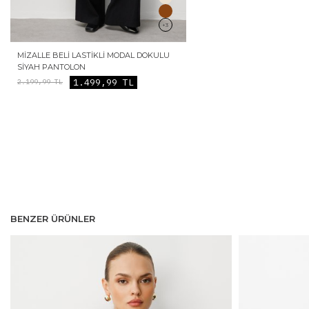
+3
MIZALLE BELI LASTIKLI MODAL DOKULU
SIYAH PANTOLON
1.499,99
TL
2.199,99
TL
BENZER ÜRÜNLER