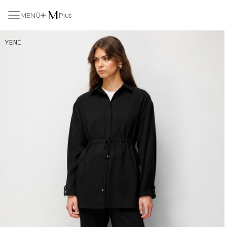
MENÜ
Plus
YENI