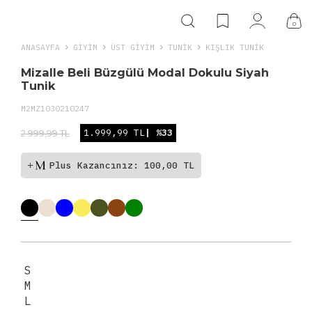
0
ANASAYFA
GIYIM
ÜST GİYİM
TUNIK
KIŞLIK TUNIK
Mizalle Beli Büzgülü Modal Dokulu Siyah
Tunik
M2MZ1030210247
1.999,99 TL
| %33
2.999,99 TL
Plus Kazancınız: 100,00 TL
S
M
L