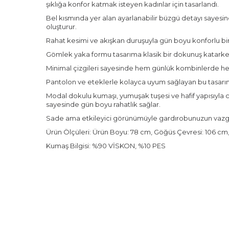
şıklığa konfor katmak isteyen kadınlar için tasarlandı.
Bel kısmında yer alan ayarlanabilir büzgü detayı sayes
oluşturur.
Rahat kesimi ve akışkan duruşuyla gün boyu konforlu bir
Gömlek yaka formu tasarıma klasik bir dokunuş katarken
Minimal çizgileri sayesinde hem günlük kombinlerde hem de
Pantolon ve eteklerle kolayca uyum sağlayan bu tasarım, 
Modal dokulu kumaşı, yumuşak tuşesi ve hafif yapısıyla cil
sayesinde gün boyu rahatlık sağlar.
Sade ama etkileyici görünümüyle gardırobunuzun vazge
Ürün Ölçüleri: Ürün Boyu: 78 cm, Göğüs Çevresi: 106 cm
Kumaş Bilgisi: %90 VİSKON, %10 PES