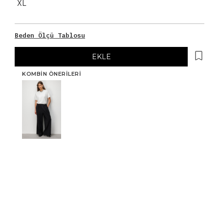
XL
Beden Ölçü Tablosu
EKLE
KOMBIN ÖNERILERI