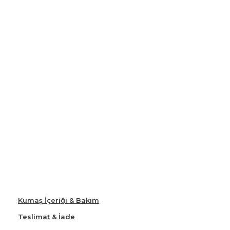
Kumaş İçeriği & Bakım
Teslimat & İade