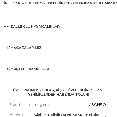
İKILI TAKIM
ELBISE
GÖMLEK
TUNIK
ETEK
YELEK
JEANS
TULUM
KAB
+MIZALLE CLUB AYRICALIKLARI
MAĞAZALARIMIZ
MÜŞTERI HIZMETLERI
ÖZEL PROMOSYONLAR, KİŞİYE ÖZEL İNDİRİMLER VE
YENİLİKLERDEN HABERDAR OLUN!
ABONE OL
Abone olarak,
Gizlilik Politikası ve KVKK
İznini okumuş,