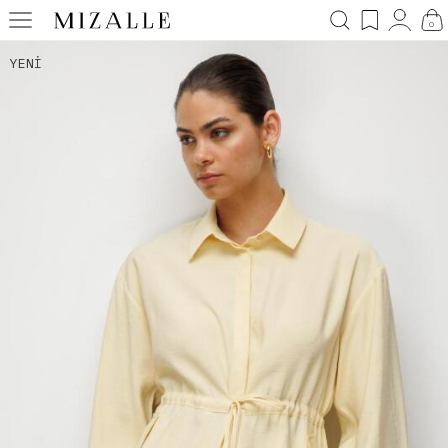
0
YENI