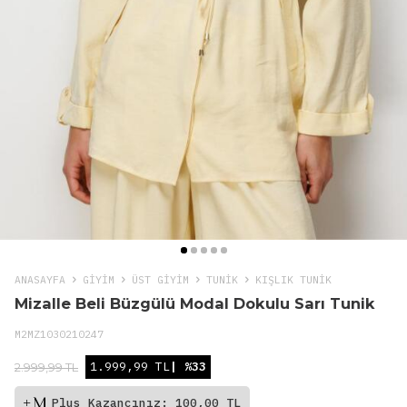
ANASAYFA
GIYIM
ÜST GİYİM
TUNIK
KIŞLIK TUNIK
Mizalle Beli Büzgülü Modal Dokulu Sarı Tunik
M2MZ1030210247
1.999,99 TL
| %33
2.999,99 TL
Plus Kazancınız: 100,00 TL