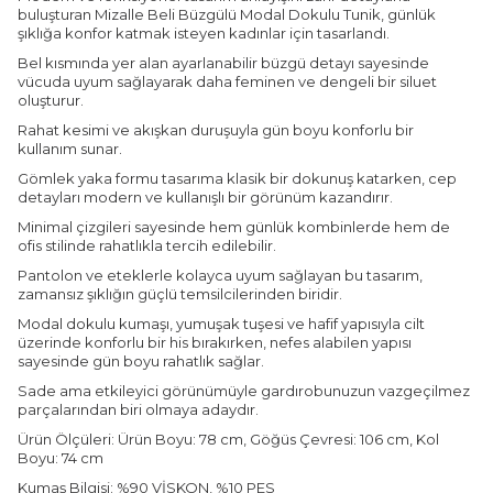
buluşturan Mizalle Beli Büzgülü Modal Dokulu Tunik, günlük
şıklığa konfor katmak isteyen kadınlar için tasarlandı.
Bel kısmında yer alan ayarlanabilir büzgü detayı sayesinde
vücuda uyum sağlayarak daha feminen ve dengeli bir siluet
oluşturur.
Rahat kesimi ve akışkan duruşuyla gün boyu konforlu bir
kullanım sunar.
Gömlek yaka formu tasarıma klasik bir dokunuş katarken, cep
detayları modern ve kullanışlı bir görünüm kazandırır.
Minimal çizgileri sayesinde hem günlük kombinlerde hem de
ofis stilinde rahatlıkla tercih edilebilir.
Pantolon ve eteklerle kolayca uyum sağlayan bu tasarım,
zamansız şıklığın güçlü temsilcilerinden biridir.
Modal dokulu kumaşı, yumuşak tuşesi ve hafif yapısıyla cilt
üzerinde konforlu bir his bırakırken, nefes alabilen yapısı
sayesinde gün boyu rahatlık sağlar.
Sade ama etkileyici görünümüyle gardırobunuzun vazgeçilmez
parçalarından biri olmaya adaydır.
Ürün Ölçüleri: Ürün Boyu: 78 cm, Göğüs Çevresi: 106 cm, Kol
Boyu: 74 cm
Kumaş Bilgisi: %90 VİSKON, %10 PES