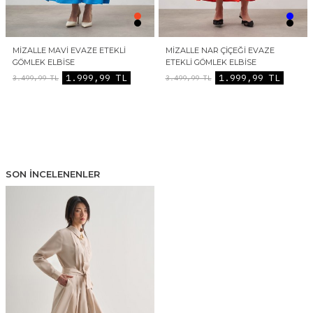
MIZALLE MAVI EVAZE ETEKLI
MIZALLE NAR ÇIÇEĞI EVAZE
GÖMLEK ELBISE
ETEKLI GÖMLEK ELBISE
1.999,99
TL
1.999,99
TL
3.499,99
TL
3.499,99
TL
SON İNCELENENLER