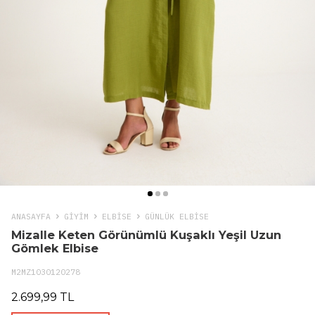
ANASAYFA
GIYIM
ELBISE
GÜNLÜK ELBISE
Mizalle Keten Görünümlü Kuşaklı Yeşil Uzun
Gömlek Elbise
M2MZ1030120278
2.699,99 TL