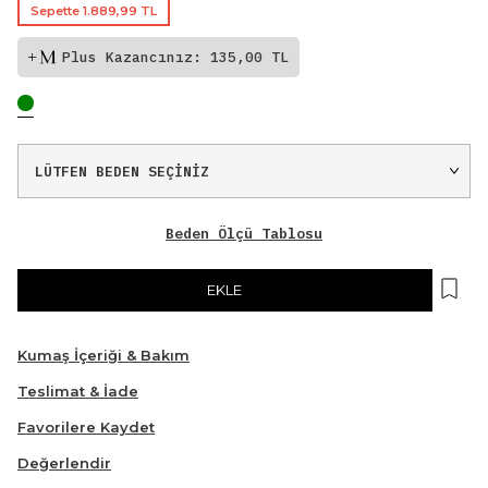
Sepette 1.889,99 TL
Plus Kazancınız: 135,00 TL
Beden Ölçü Tablosu
EKLE
Kumaş İçeriği & Bakım
Teslimat & İade
Favorilere Kaydet
Değerlendir