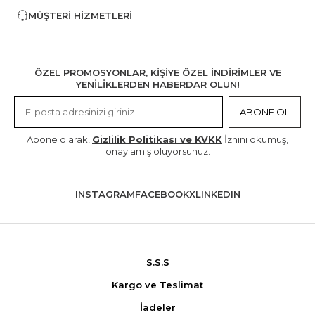
MÜŞTERI HIZMETLERI
ÖZEL PROMOSYONLAR, KİŞİYE ÖZEL İNDİRİMLER VE
YENİLİKLERDEN HABERDAR OLUN!
ABONE OL
Abone olarak,
Gizlilik Politikası ve KVKK
İznini okumuş,
onaylamış oluyorsunuz.
INSTAGRAM
FACEBOOK
X
LINKEDIN
S.S.S
Kargo ve Teslimat
İadeler