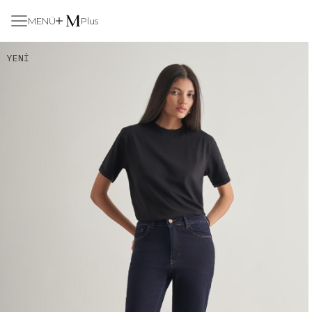
MENÜ
Plus
YENI