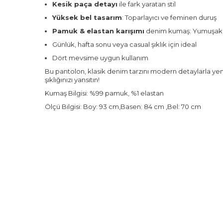
Kesik paça detayı
ile fark yaratan stil
Yüksek bel tasarım
: Toparlayıcı ve feminen duruş
Pamuk & elastan karışımı
denim kumaş: Yumuşak, 
Günlük, hafta sonu veya casual şıklık için ideal
Dört mevsime uygun kullanım
Bu pantolon, klasik denim tarzını modern detaylarla yen
şıklığınızı yansıtın!
Kumaş Bilgisi: %99 pamuk, %1 elastan
Ölçü Bilgisi: Boy: 93 cm,Basen: 84 cm ,Bel: 70 cm