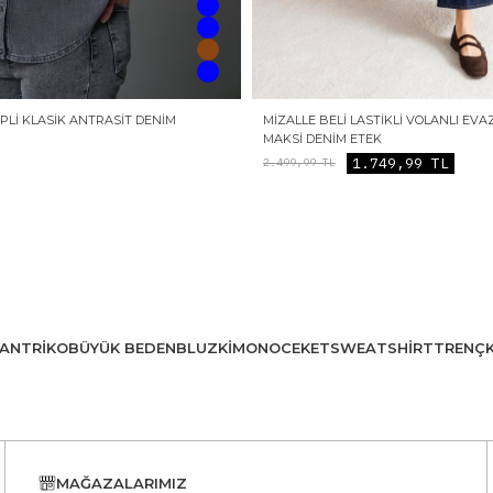
EPLI KLASIK ANTRASIT DENIM
MIZALLE BELI LASTIKLI VOLANLI EVA
MAKSI DENIM ETEK
1.749,99
TL
2.499,99
TL
AN
TRIKO
BÜYÜK BEDEN
BLUZ
KIMONO
CEKET
SWEATSHIRT
TRENÇ
MAĞAZALARIMIZ