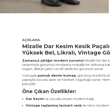
AÇIKLAMA
Mizalle Dar Kesim Kesik Paçal
Yüksek Bel, Likralı, Vintage 
Zamansız şıklığın modern yorumu!
Mizalle’nin dar k
tasarımıyla günümüz modasına nostaljik bir dokunuş katı
özgün, dikkat çekici ve stil sahibi bir görünüm sunar.
Yumuşak
pamuk denim kumaşı
, gün boyu konforlu b
yapısıyla vücudu sarar ve hareket özgürlüğü sunar. Hem g
parçadır.
Öne Çıkan Özellikler:
Dar kesim
ve vücuda oturan modern kalıp
Vintage taşlanmış lacivert renk
ile retro-modern 