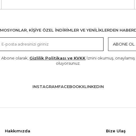
MOSYONLAR, KİŞİYE ÖZEL İNDİRİMLER VE YENİLİKLERDEN HABER
ABONE OL
Abone olarak,
Gizlilik Politikası ve KVKK
İznini okumuş, onaylamış
oluyorsunuz.
INSTAGRAM
FACEBOOK
X
LINKEDIN
Hakkımızda
Bize Ulaş