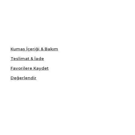
Kumaş İçeriği & Bakım
Teslimat & İade
Favorilere Kaydet
Değerlendir