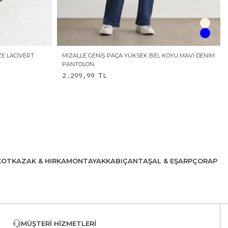
ZE LACIVERT
MIZALLE GENIŞ PAÇA YÜKSEK BEL KOYU MAVI DENIM
PANTOLON
2.299,99
TL
KOT
KAZAK & HIRKA
MONT
AYAKKABI
ÇANTA
ŞAL & EŞARP
ÇORAP
MÜŞTERI HIZMETLERI