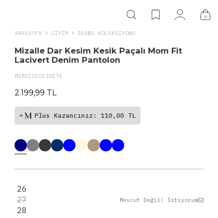
0
ANASAYFA
GIYIM
JEANS KOLEKSIYONU
Mizalle Dar Kesim Kesik Paçalı Mom Fit
Lacivert Denim Pantolon
M1MZ1010130174
2.199,99 TL
Plus Kazancınız: 110,00 TL
26
27
Mevcut Değil! İstiyorum
28