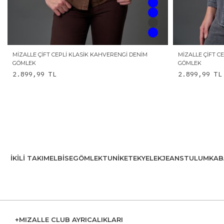
MIZALLE ÇIFT CEPLI KLASIK KAHVERENGI DENIM
MIZALLE ÇIFT C
GÖMLEK
GÖMLEK
2.899,99
TL
2.899,99
TL
İKILI TAKIM
ELBISE
GÖMLEK
TUNIK
ETEK
YELEK
JEANS
TULUM
KAB
+MIZALLE CLUB AYRICALIKLARI