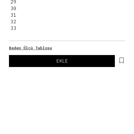
29
30
31
32
33
Beden Ölçü Tablosu
EKLE