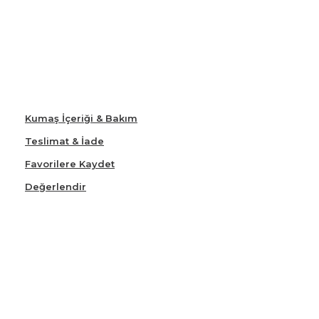
Kumaş İçeriği & Bakım
Teslimat & İade
Favorilere Kaydet
Değerlendir