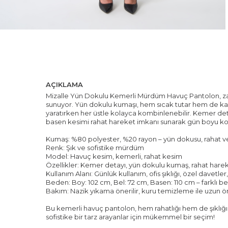
AÇIKLAMA
Mizalle Yün Dokulu Kemerli Mürdüm Havuç Pantolon, zari
sunuyor. Yün dokulu kumaşı, hem sıcak tutar hem de kali
yaratırken her üstle kolayca kombinlenebilir. Kemer detayı
basen kesimi rahat hareket imkanı sunarak gün boyu kon
Kumaş: %80 polyester, %20 rayon – yün dokusu, rahat ve
Renk: Şık ve sofistike mürdüm
Model: Havuç kesim, kemerli, rahat kesim
Özellikler: Kemer detayı, yün dokulu kumaş, rahat hareke
Kullanım Alanı: Günlük kullanım, ofis şıklığı, özel davetler,
Beden: Boy: 102 cm, Bel: 72 cm, Basen: 110 cm – farklı 
Bakım: Nazik yıkama önerilir, kuru temizleme ile uzun ö
Bu kemerli havuç pantolon, hem rahatlığı hem de şıklığ
sofistike bir tarz arayanlar için mükemmel bir seçim!