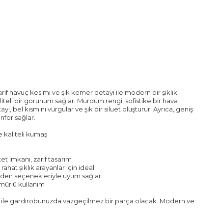
f havuç kesimi ve şık kemer detayı ile modern bir şıklık
teli bir görünüm sağlar. Mürdüm rengi, sofistike bir hava
, bel kısmını vurgular ve şık bir siluet oluşturur. Ayrıca, geniş
for sağlar.
 kaliteli kumaş
t imkanı, zarif tasarım
 rahat şıklık arayanlar için ideal
beden seçenekleriyle uyum sağlar
mürlü kullanım
ı ile gardırobunuzda vazgeçilmez bir parça olacak. Modern ve