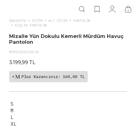
0
ANASAYFA
GIYIM
ALT GİYİM
PANTOLON
KIŞLIK PANTOLON
Mizalle Yün Dokulu Kemerli Mürdüm Havuç
Pantolon
M1MZ1010130134
3.199,99 TL
Plus Kazancınız: 160,00 TL
S
M
L
XL