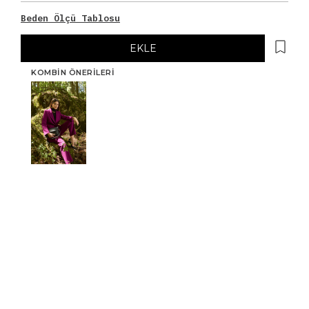
Beden Ölçü Tablosu
EKLE
KOMBIN ÖNERILERI