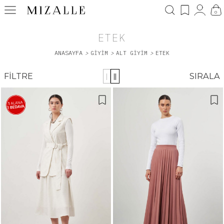
0
ETEK
ANASAYFA
>
GIYIM
>
ALT GİYİM
>
ETEK
FILTRE
SIRALA
|
||