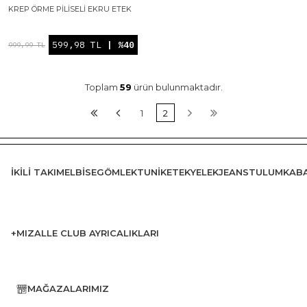
KREP ÖRME PILISELI EKRU ETEK
599,98 TL
| %40
999,99 TL
Toplam
59
ürün bulunmaktadır.
1
2
İKILI TAKIM
ELBISE
GÖMLEK
TUNIK
ETEK
YELEK
JEANS
TULUM
KAB
+MIZALLE CLUB AYRICALIKLARI
MAĞAZALARIMIZ