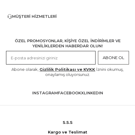
MÜŞTERI HIZMETLERI
ÖZEL PROMOSYONLAR, KİŞİYE ÖZEL İNDİRİMLER VE
YENİLİKLERDEN HABERDAR OLUN!
ABONE OL
Abone olarak,
Gizlilik Politikası ve KVKK
İznini okumuş,
onaylamış oluyorsunuz.
INSTAGRAM
FACEBOOK
X
LINKEDIN
S.S.S
Kargo ve Teslimat