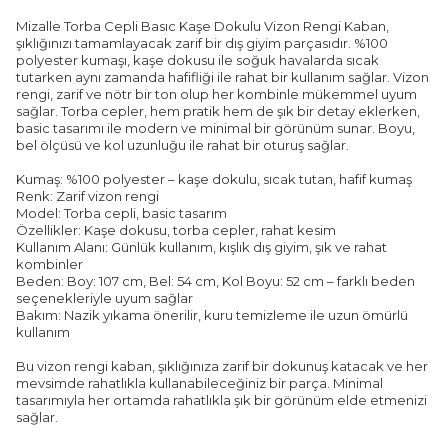
Mizalle Torba Cepli Basıc Kaşe Dokulu Vizon Rengi Kaban,
şıklığınızı tamamlayacak zarif bir dış giyim parçasıdır. %100
polyester kumaşı, kaşe dokusu ile soğuk havalarda sıcak
tutarken aynı zamanda hafifliği ile rahat bir kullanım sağlar. Vizon
rengi, zarif ve nötr bir ton olup her kombinle mükemmel uyum
sağlar. Torba cepler, hem pratik hem de şık bir detay eklerken,
basic tasarımı ile modern ve minimal bir görünüm sunar. Boyu,
bel ölçüsü ve kol uzunluğu ile rahat bir oturuş sağlar.
Kumaş: %100 polyester – kaşe dokulu, sıcak tutan, hafif kumaş
Renk: Zarif vizon rengi
Model: Torba cepli, basic tasarım
Özellikler: Kaşe dokusu, torba cepler, rahat kesim
Kullanım Alanı: Günlük kullanım, kışlık dış giyim, şık ve rahat
kombinler
Beden: Boy: 107 cm, Bel: 54 cm, Kol Boyu: 52 cm – farklı beden
seçenekleriyle uyum sağlar
Bakım: Nazik yıkama önerilir, kuru temizleme ile uzun ömürlü
kullanım
Bu vizon rengi kaban, şıklığınıza zarif bir dokunuş katacak ve her
mevsimde rahatlıkla kullanabileceğiniz bir parça. Minimal
tasarımıyla her ortamda rahatlıkla şık bir görünüm elde etmenizi
sağlar.