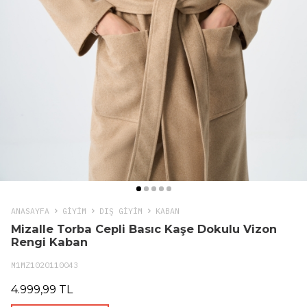
ANASAYFA
GIYIM
DIŞ GİYİM
KABAN
Mizalle Torba Cepli Basıc Kaşe Dokulu Vizon
Rengi Kaban
M1MZ1020110043
4.999,99 TL