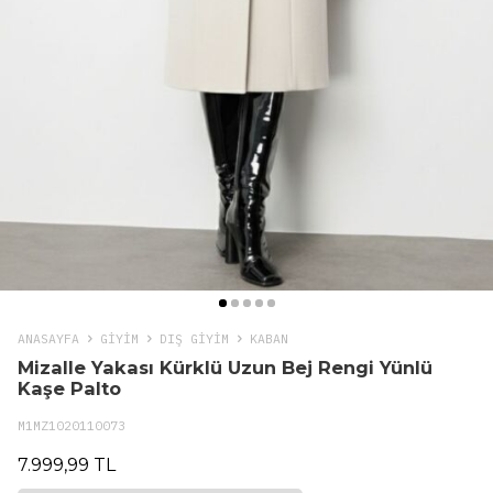
ANASAYFA
GIYIM
DIŞ GİYİM
KABAN
Mizalle Yakası Kürklü Uzun Bej Rengi Yünlü
Kaşe Palto
M1MZ1020110073
7.999,99 TL