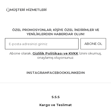
MÜŞTERI HIZMETLERI
ÖZEL PROMOSYONLAR, KİŞİYE ÖZEL İNDİRİMLER VE
YENİLİKLERDEN HABERDAR OLUN!
ABONE OL
Abone olarak,
Gizlilik Politikası ve KVKK
İznini okumuş,
onaylamış oluyorsunuz.
INSTAGRAM
FACEBOOK
X
LINKEDIN
S.S.S
Kargo ve Teslimat