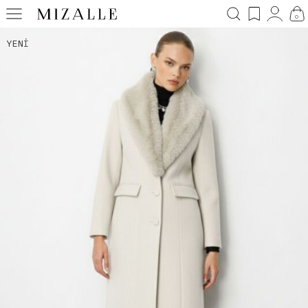
0
YENI