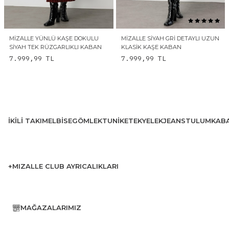
MIZALLE YÜNLÜ KAŞE DOKULU
MIZALLE SIYAH GRI DETAYLI UZUN
SIYAH TEK RÜZGARLIKLI KABAN
KLASIK KAŞE KABAN
7.999,99
TL
7.999,99
TL
İKILI TAKIM
ELBISE
GÖMLEK
TUNIK
ETEK
YELEK
JEANS
TULUM
KAB
+MIZALLE CLUB AYRICALIKLARI
MAĞAZALARIMIZ