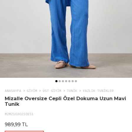
ANASAYFA
GIYIM
ÜST GİYİM
TUNIK
YAZLIK TUNIKLER
Mizalle Oversize Cepli Özel Dokuma Uzun Mavi
Tunik
M2MZ1030210151
989,99 TL