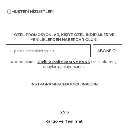
MÜŞTERI HIZMETLERI
ÖZEL PROMOSYONLAR, KİŞİYE ÖZEL İNDİRİMLER VE
YENİLİKLERDEN HABERDAR OLUN!
ABONE OL
Abone olarak,
Gizlilik Politikası ve KVKK
İznini okumuş,
onaylamış oluyorsunuz.
INSTAGRAM
FACEBOOK
X
LINKEDIN
S.S.S
Kargo ve Teslimat