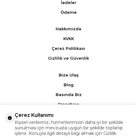
İadeler
Ödeme
Hakkımızda
KVKK
Çerez Politikası
Gizlilik ve Güvenlik
Bize Ulaş
Blog
Basında Biz
Franchise
Çerez Kullanımı
Ürün Yorumları
Kişisel verileriniz, hizmetlerimizin daha iyi bir şekilde
sunulması için mevzuata uygun bir şekilde toplanıp
Kampanyalar
işlenir. Konuyla ilgili detaylı bilgi almak için
Gizlilik