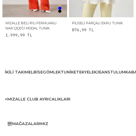
MIZALLE BELI İPLI FERMUARLI
PILISELI PARÇALI EKRU TUNIK
NAR ÇIÇEĞI MODAL TUNIK
876,99
TL
1.999,99
TL
İKILI TAKIM
ELBISE
GÖMLEK
TUNIK
ETEK
YELEK
JEANS
TULUM
KAB
+MIZALLE CLUB AYRICALIKLARI
MAĞAZALARIMIZ