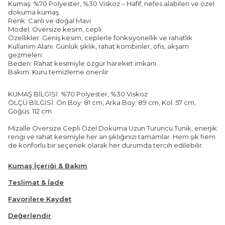
Kumaş: %70 Polyester, %30 Viskoz – Hafif, nefes alabilen ve özel
dokuma kumaş
Renk: Canlı ve doğal Mavi
Model: Oversize kesim, cepli
Özellikler: Geniş kesim, ceplerle fonksiyonellik ve rahatlık
Kullanım Alanı: Günlük şıklık, rahat kombinler, ofis, akşam
gezmeleri
Beden: Rahat kesimiyle özgür hareket imkanı
Bakım: Kuru temizleme önerilir
KUMAŞ BİLGİSİ: %70 Polyester, %30 Viskoz
ÖLÇÜ BİLGİSİ: Ön Boy: 81 cm, Arka Boy: 89 cm, Kol: 57 cm,
Göğüs: 112 cm
Mizalle Oversize Cepli Özel Dokuma Uzun Turuncu Tunik, enerjik
rengi ve rahat kesimiyle her an şıklığınızı tamamlar. Hem şık hem
de konforlu bir seçenek olarak her durumda tercih edilebilir.
Kumaş İçeriği & Bakım
Teslimat & İade
Favorilere Kaydet
Değerlendir