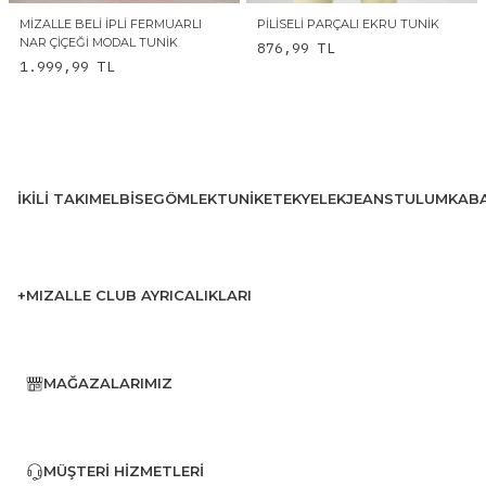
MIZALLE BELI İPLI FERMUARLI
PILISELI PARÇALI EKRU TUNIK
NAR ÇIÇEĞI MODAL TUNIK
876,99
TL
1.999,99
TL
İKILI TAKIM
ELBISE
GÖMLEK
TUNIK
ETEK
YELEK
JEANS
TULUM
KAB
+MIZALLE CLUB AYRICALIKLARI
MAĞAZALARIMIZ
MÜŞTERI HIZMETLERI