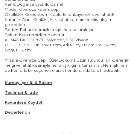
Renk: Doğal ve uyumlu Camel
Model: Oversize kesim, cepli
Özellikler: Geniş kesim, ceplerle fonksiyonellik ve rahatlık
Kullanım Alanı: Günlük şıklık, rahat kombinler, ofis, akşam
gezmeleri
Beden: Rahat kesimiyle özgür hareket imkanı
Bakım: Kuru temizleme önerilir
KUMAŞ BİLGİSİ: %70 Polyester, %30 Viskoz
ÖLÇÜ BİLGİSİ: Ön Boy: 81 cm, Arka Boy: 89 cm, Kol: 57 cm,
Göğüs: 112 cm
Mizalle Oversize Cepli Özel Dokuma Uzun Turuncu Tunik, enerjik
rengi ve rahat kesimiyle her an şıklığınızı tamamlar. Hem şık hem
de konforlu bir seçenek olarak her durumda tercih edilebilir.
Kumaş İçeriği & Bakım
Teslimat & İade
Favorilere Kaydet
Değerlendir