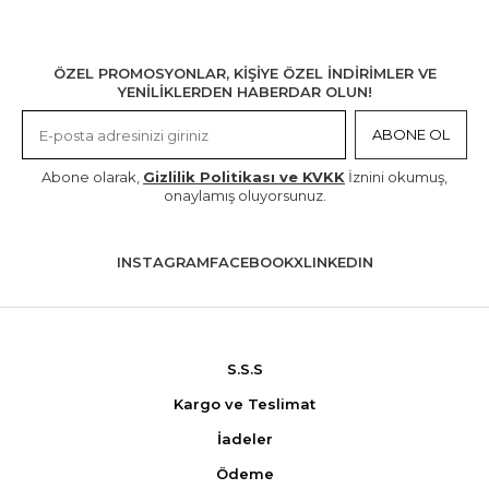
ÖZEL PROMOSYONLAR, KİŞİYE ÖZEL İNDİRİMLER VE
YENİLİKLERDEN HABERDAR OLUN!
ABONE OL
Abone olarak,
Gizlilik Politikası ve KVKK
İznini okumuş,
onaylamış oluyorsunuz.
INSTAGRAM
FACEBOOK
X
LINKEDIN
S.S.S
Kargo ve Teslimat
İadeler
Ödeme