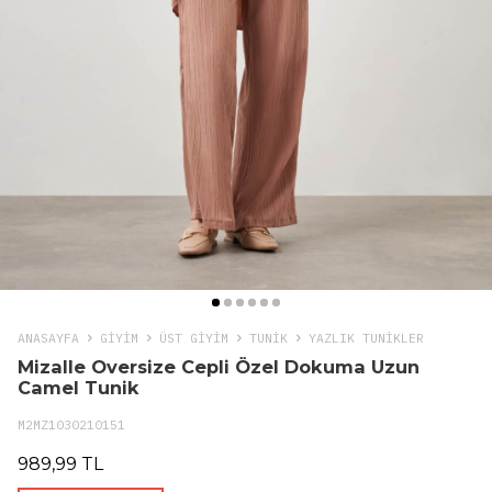
ANASAYFA
GIYIM
ÜST GİYİM
TUNIK
YAZLIK TUNIKLER
Mizalle Oversize Cepli Özel Dokuma Uzun
Camel Tunik
M2MZ1030210151
989,99 TL