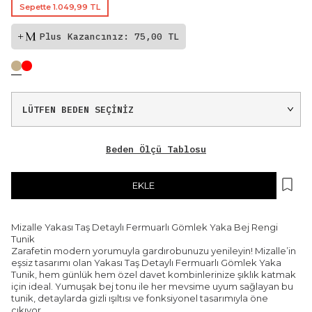
Sepette 1.049,99 TL
Plus Kazancınız: 75,00 TL
Beden Ölçü Tablosu
EKLE
Mizalle Yakası Taş Detaylı Fermuarlı Gömlek Yaka Bej Rengi
Tunik
Zarafetin modern yorumuyla gardırobunuzu yenileyin! Mizalle’in
eşsiz tasarımı olan Yakası Taş Detaylı Fermuarlı Gömlek Yaka
Tunik, hem günlük hem özel davet kombinlerinize şıklık katmak
için ideal. Yumuşak bej tonu ile her mevsime uyum sağlayan bu
tunik, detaylarda gizli ışıltısı ve fonksiyonel tasarımıyla öne
çıkıyor.