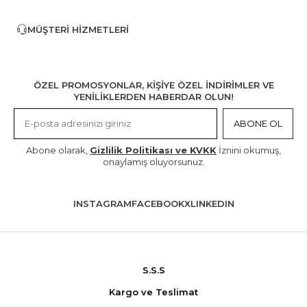
MÜŞTERI HIZMETLERI
ÖZEL PROMOSYONLAR, KİŞİYE ÖZEL İNDİRİMLER VE
YENİLİKLERDEN HABERDAR OLUN!
ABONE OL
Abone olarak,
Gizlilik Politikası ve KVKK
İznini okumuş,
onaylamış oluyorsunuz.
INSTAGRAM
FACEBOOK
X
LINKEDIN
S.S.S
Kargo ve Teslimat