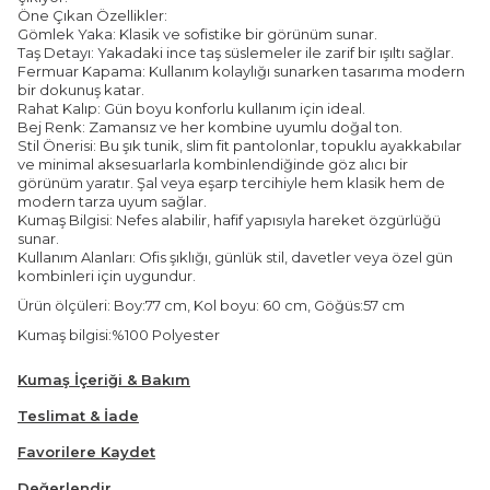
Öne Çıkan Özellikler:
Gömlek Yaka: Klasik ve sofistike bir görünüm sunar.
Taş Detayı: Yakadaki ince taş süslemeler ile zarif bir ışıltı sağlar.
Fermuar Kapama: Kullanım kolaylığı sunarken tasarıma modern
bir dokunuş katar.
Rahat Kalıp: Gün boyu konforlu kullanım için ideal.
Bej Renk: Zamansız ve her kombine uyumlu doğal ton.
Stil Önerisi: Bu şık tunik, slim fit pantolonlar, topuklu ayakkabılar
ve minimal aksesuarlarla kombinlendiğinde göz alıcı bir
görünüm yaratır. Şal veya eşarp tercihiyle hem klasik hem de
modern tarza uyum sağlar.
Kumaş Bilgisi: Nefes alabilir, hafif yapısıyla hareket özgürlüğü
sunar.
Kullanım Alanları: Ofis şıklığı, günlük stil, davetler veya özel gün
kombinleri için uygundur.
Ürün ölçüleri: Boy:77 cm, Kol boyu: 60 cm, Göğüs:57 cm
Kumaş bilgisi:%100 Polyester
Kumaş İçeriği & Bakım
Teslimat & İade
Favorilere Kaydet
Değerlendir