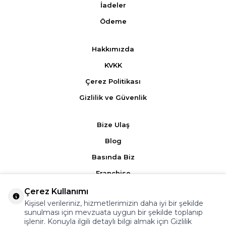
İadeler
Ödeme
Hakkımızda
KVKK
Çerez Politikası
Gizlilik ve Güvenlik
Bize Ulaş
Blog
Basında Biz
Franchise
Çerez Kullanımı
Ürün Yorumları
Kişisel verileriniz, hizmetlerimizin daha iyi bir şekilde
sunulması için mevzuata uygun bir şekilde toplanıp
Kampanyalar
işlenir. Konuyla ilgili detaylı bilgi almak için
Gizlilik