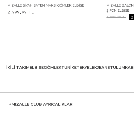
MIZALLE SIYAH SATEN MAKSI GÖMLEK ELBISE
MIZALLE BALON
ŞIFON ELBISE
2.999,99
TL
2
4.999,99
TL
İKILI TAKIM
ELBISE
GÖMLEK
TUNIK
ETEK
YELEK
JEANS
TULUM
KAB
+MIZALLE CLUB AYRICALIKLARI