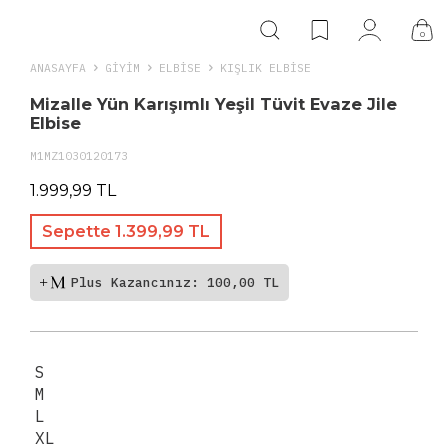
0
ANASAYFA
GIYIM
ELBISE
KIŞLIK ELBISE
Mizalle Yün Karışımlı Yeşil Tüvit Evaze Jile
Elbise
M1MZ1030120173
1.999,99 TL
Sepette 1.399,99 TL
Plus Kazancınız: 100,00 TL
S
M
L
XL