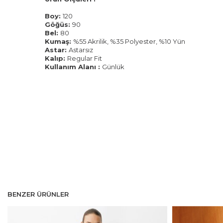
Boy:
120
Göğüs:
90
Bel:
80
Kumaş:
%55 Akrilik, %35 Polyester, %10 Yün
Astar:
Astarsız
Kalıp:
Regular Fit
Kullanım Alanı :
Günlük
BENZER ÜRÜNLER