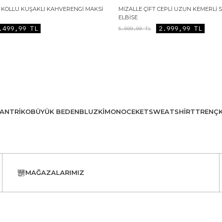
 KOLLU KUŞAKLI KAHVERENGI MAKSI
MIZALLE ÇIFT CEPLI UZUN KEMERLI 
ELBISE
.499,99
TL
2.999,99
TL
5.000,00
TL
AN
TRIKO
BÜYÜK BEDEN
BLUZ
KIMONO
CEKET
SWEATSHIRT
TRENÇ
MAĞAZALARIMIZ