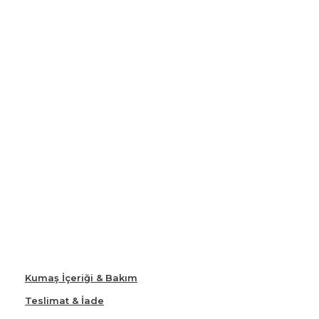
Kumaş İçeriği & Bakım
Teslimat & İade