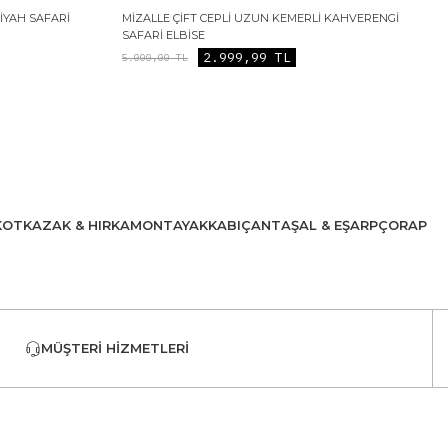
SIYAH SAFARI
MIZALLE ÇIFT CEPLI UZUN KEMERLI KAHVERENGI
SAFARI ELBISE
2.999,99
TL
5.000,00
TL
KOT
KAZAK & HIRKA
MONT
AYAKKABI
ÇANTA
ŞAL & EŞARP
ÇORAP
MÜŞTERI HIZMETLERI