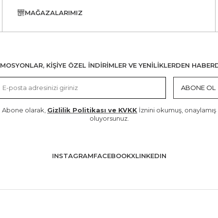
MAĞAZALARIMIZ
MOSYONLAR, KİŞİYE ÖZEL İNDİRİMLER VE YENİLİKLERDEN HABER
ABONE OL
Abone olarak,
Gizlilik Politikası ve KVKK
İznini okumuş, onaylamış
oluyorsunuz.
INSTAGRAM
FACEBOOK
X
LINKEDIN