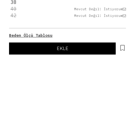
38
40
Mevcut Değil! İstiyorum
42
Mevcut Değil! İstiyorum
Beden Ölçü Tablosu
EKLE