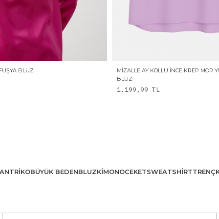
FUŞYA BLUZ
MIZALLE AY KOLLU İNCE KREP MOR 
BLUZ
1.199,99
TL
AN
TRIKO
BÜYÜK BEDEN
BLUZ
KIMONO
CEKET
SWEATSHIRT
TRENÇ