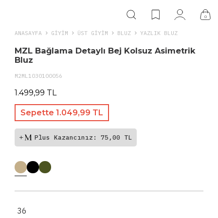
0
ANASAYFA
GIYIM
ÜST GİYİM
BLUZ
YAZLIK BLUZ
MZL Bağlama Detaylı Bej Kolsuz Asimetrik
Bluz
M2ML1030100056
1.499,99 TL
Sepette 1.049,99 TL
Plus Kazancınız: 75,00 TL
36