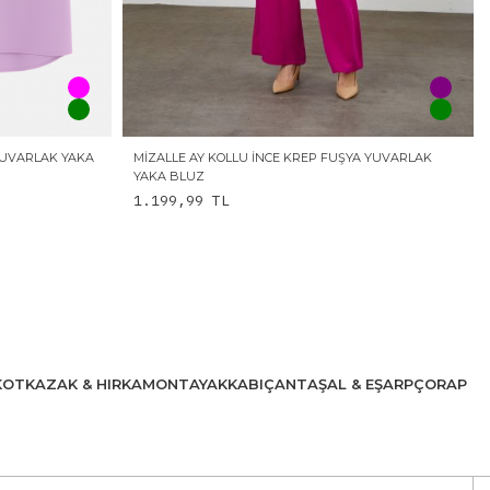
YUVARLAK YAKA
MIZALLE AY KOLLU İNCE KREP FUŞYA YUVARLAK
YAKA BLUZ
1.199,99
TL
KOT
KAZAK & HIRKA
MONT
AYAKKABI
ÇANTA
ŞAL & EŞARP
ÇORAP