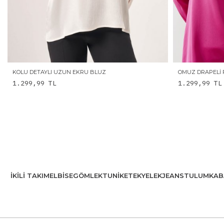
KOLU DETAYLI UZUN EKRU BLUZ
OMUZ DRAPELI 
1.299,99
TL
1.299,99
TL
İKILI TAKIM
ELBISE
GÖMLEK
TUNIK
ETEK
YELEK
JEANS
TULUM
KAB