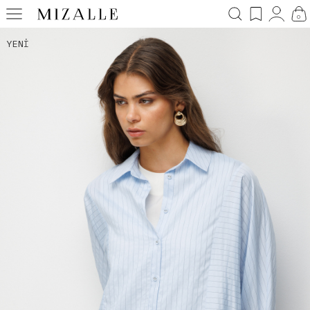
0
YENI