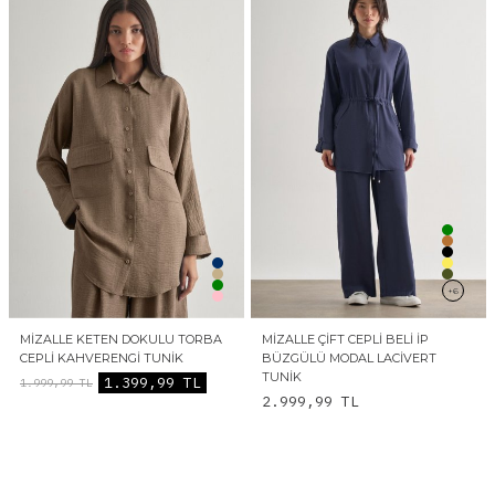
+6
MIZALLE KETEN DOKULU TORBA
MIZALLE ÇIFT CEPLI BELI İP
CEPLI KAHVERENGI TUNIK
BÜZGÜLÜ MODAL LACIVERT
TUNIK
1.399,99
TL
1.999,99
TL
2.999,99
TL