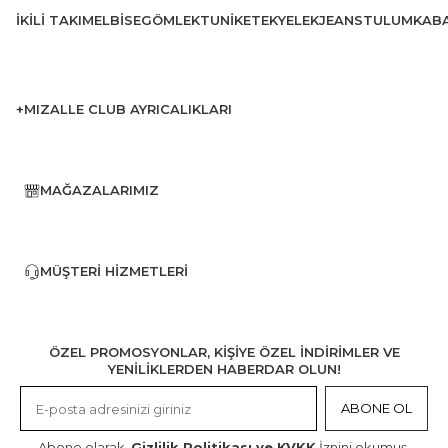
İKILI TAKIM
ELBISE
GÖMLEK
TUNIK
ETEK
YELEK
JEANS
TULUM
KAB
+MIZALLE CLUB AYRICALIKLARI
MAĞAZALARIMIZ
MÜŞTERI HIZMETLERI
ÖZEL PROMOSYONLAR, KİŞİYE ÖZEL İNDİRİMLER VE
YENİLİKLERDEN HABERDAR OLUN!
ABONE OL
Abone olarak,
Gizlilik Politikası ve KVKK
İznini okumuş,