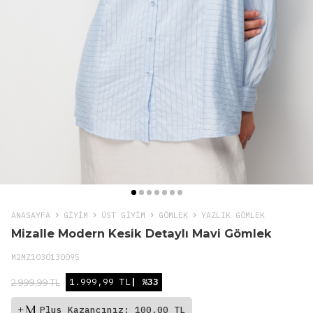
ANASAYFA
GIYIM
ÜST GİYİM
GÖMLEK
YAZLIK GÖMLEK
Mizalle Modern Kesik Detaylı Mavi Gömlek
M2MZ1030130095
1.999,99 TL
| %33
2.999,99 TL
Plus Kazancınız: 100,00 TL