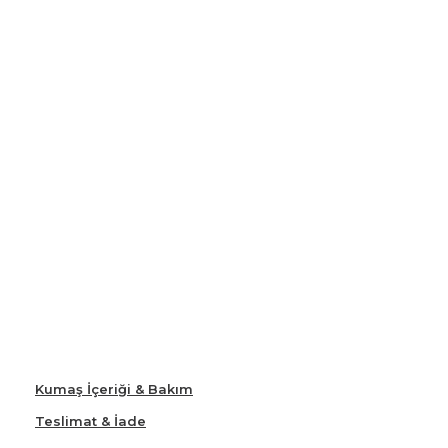
Kumaş İçeriği & Bakım
Teslimat & İade