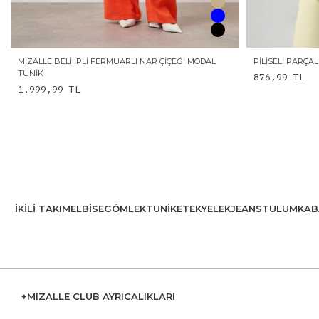
MIZALLE BELI İPLI FERMUARLI NAR ÇIÇEĞI MODAL
PILISELI PARÇA
TUNIK
876,99
TL
1.999,99
TL
İKILI TAKIM
ELBISE
GÖMLEK
TUNIK
ETEK
YELEK
JEANS
TULUM
KAB
+MIZALLE CLUB AYRICALIKLARI