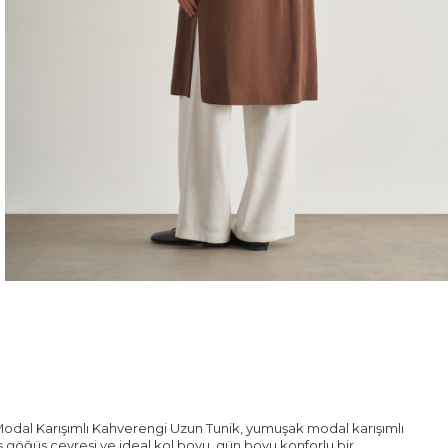
 Modal Karışımlı Kahverengi Uzun Tunik, yumuşak modal karışımlı
ş göğüs çevresi ve ideal kol boyu, gün boyu konforlu bir