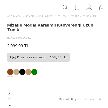
0
ANASAYFA
GIYIM
ÜST GİYİM
TUNIK
YAZLIK TUNIKLER
Mizalle Modal Karışımlı Kahverengi Uzun
Tunik
M2MZ1030210231
2.999,99 TL
Plus Kazancınız: 150,00 TL
S
M
Mevcut Değil! İstiyorum
L