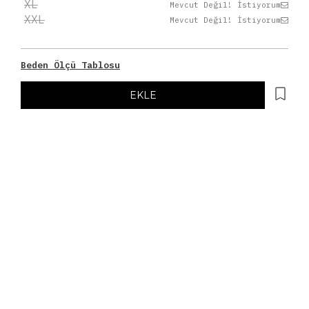
XL
Mevcut Değil! İstiyorum
XXL
Mevcut Değil! İstiyorum
Beden Ölçü Tablosu
EKLE