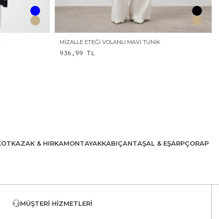
K
MIZALLE ETEĞI VOLANLI MAVI TUNIK
936,99
TL
KOT
KAZAK & HIRKA
MONT
AYAKKABI
ÇANTA
ŞAL & EŞARP
ÇORAP
MÜŞTERI HIZMETLERI