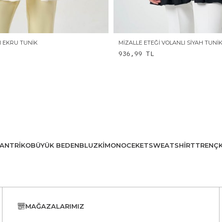
LI EKRU TUNIK
MIZALLE ETEĞI VOLANLI SIYAH TUNI
936,99
TL
AN
TRIKO
BÜYÜK BEDEN
BLUZ
KIMONO
CEKET
SWEATSHIRT
TRENÇ
MAĞAZALARIMIZ