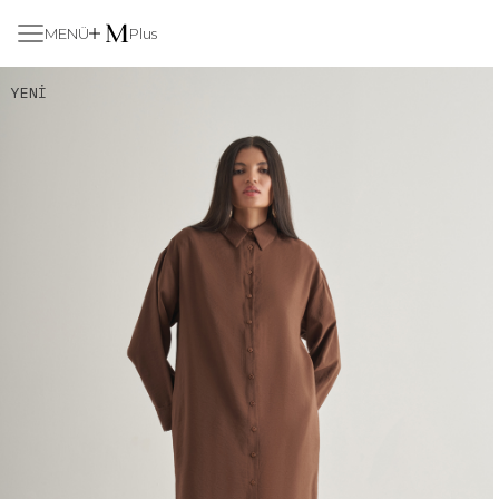
MENÜ
Plus
YENI