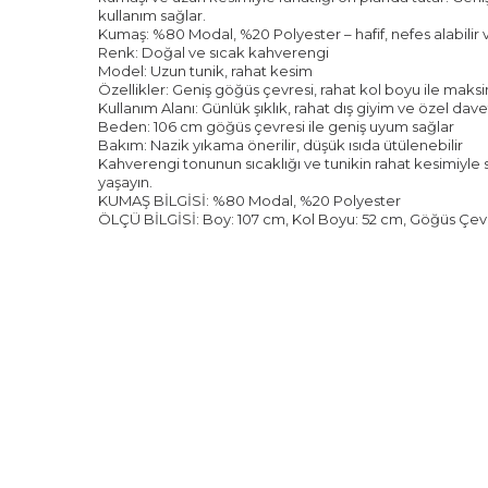
kullanım sağlar.
Kumaş: %80 Modal, %20 Polyester – hafif, nefes alabili
Renk: Doğal ve sıcak kahverengi
Model: Uzun tunik, rahat kesim
Özellikler: Geniş göğüs çevresi, rahat kol boyu ile mak
Kullanım Alanı: Günlük şıklık, rahat dış giyim ve özel davet
Beden: 106 cm göğüs çevresi ile geniş uyum sağlar
Bakım: Nazik yıkama önerilir, düşük ısıda ütülenebilir
Kahverengi tonunun sıcaklığı ve tunikin rahat kesimiyle 
yaşayın.
KUMAŞ BİLGİSİ: %80 Modal, %20 Polyester
ÖLÇÜ BİLGİSİ: Boy: 107 cm, Kol Boyu: 52 cm, Göğüs Çev