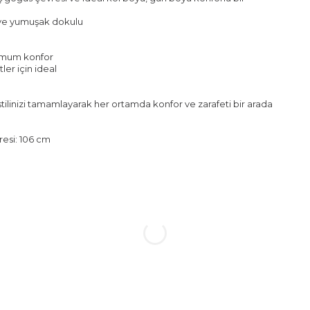
r ve yumuşak dokulu
simum konfor
ler için ideal
stilinizi tamamlayarak her ortamda konfor ve zarafeti bir arada
resi: 106 cm