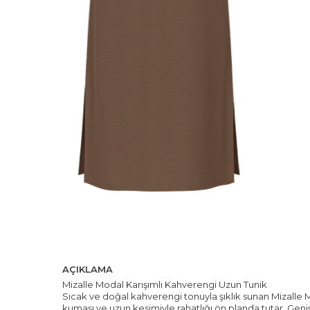
AÇIKLAMA
Mizalle Modal Karışımlı Kahverengi Uzun Tunik
Sıcak ve doğal kahverengi tonuyla şıklık sunan Mizalle
kumaşı ve uzun kesimiyle rahatlığı ön planda tutar. Geni