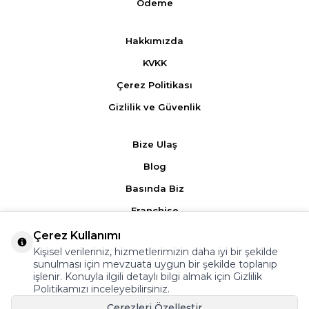
Ödeme
Hakkımızda
KVKK
Çerez Politikası
Gizlilik ve Güvenlik
Bize Ulaş
Blog
Basında Biz
Franchise
Çerez Kullanımı
Ürün Yorumları
Kişisel verileriniz, hizmetlerimizin daha iyi bir şekilde
sunulması için mevzuata uygun bir şekilde toplanıp
Kampanyalar
işlenir. Konuyla ilgili detaylı bilgi almak için
Gizlilik
Politikamızı
inceleyebilirsiniz.
Üyelik Sözleşmesi
Çerezleri Özelleştir