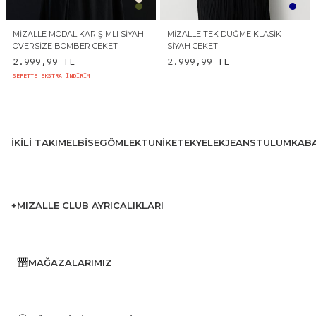
MIZALLE MODAL KARIŞIMLI SIYAH
MIZALLE TEK DÜĞME KLASIK
OVERSIZE BOMBER CEKET
SIYAH CEKET
2.999,99
TL
2.999,99
TL
SEPETTE EKSTRA İNDİRİM
İKILI TAKIM
ELBISE
GÖMLEK
TUNIK
ETEK
YELEK
JEANS
TULUM
KAB
+MIZALLE CLUB AYRICALIKLARI
MAĞAZALARIMIZ