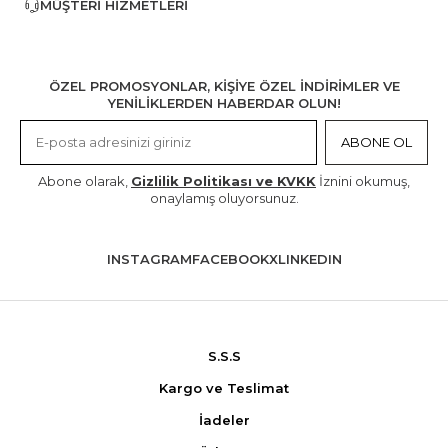
MÜŞTERI HIZMETLERI
ÖZEL PROMOSYONLAR, KİŞİYE ÖZEL İNDİRİMLER VE
YENİLİKLERDEN HABERDAR OLUN!
ABONE OL
Abone olarak,
Gizlilik Politikası ve KVKK
İznini okumuş,
onaylamış oluyorsunuz.
INSTAGRAM
FACEBOOK
X
LINKEDIN
S.S.S
Kargo ve Teslimat
İadeler