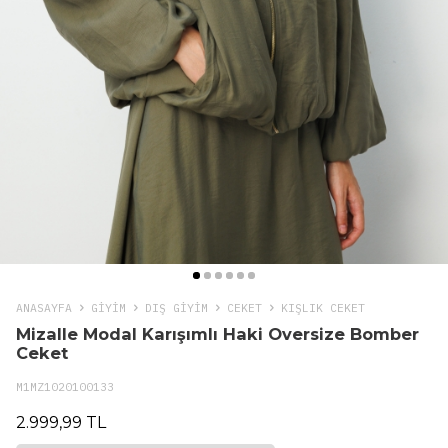
ANASAYFA
GIYIM
DIŞ GİYİM
CEKET
KIŞLIK CEKET
Mizalle Modal Karışımlı Haki Oversize Bomber
Ceket
M1MZ1020100133
2.999,99 TL