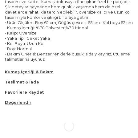
tasarımı ve kaliteli kumaş dokusuyla öne çıkan özel bir parçadır.
Şık detayları sayesinde hem günlük yaşamda hem de özel
davetlerde rahatlıkla tercih edilebilir. oversize kalıbı ve uzun kol
tasarımıyla konfor ve şıklığı bir araya getirir.
• Ürün Ölçüleri: Boy:62 cm, Göğüs çevresi: 55 cm , Kol boyu:52 cm
• Kumaş İçeriği: %70 Polyester,%30 Modal
• Kalıp: Oversize
• Yaka Tipi: Ceket Yaka
• Kol Boyu: Uzun Kol
• Boy: Normal
• Bakım Önerisi: Benzer renklerle düşük ısıda yıkayınız, ütüleme
talimatlarına uyunuz.
Kumaş İçeriği & Bakım
Teslimat & İade
Favorilere Kaydet
Değerlendir