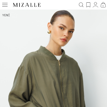
0
YENI