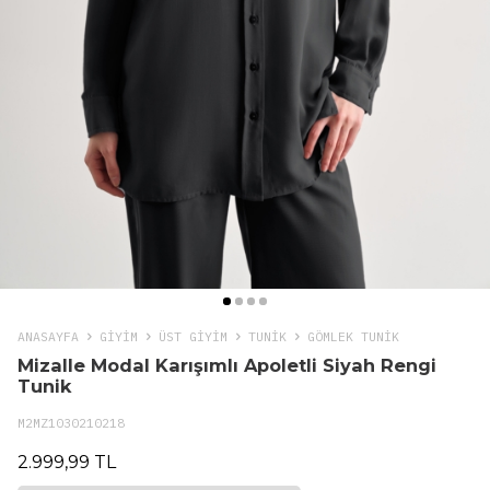
ANASAYFA
GIYIM
ÜST GİYİM
TUNIK
GÖMLEK TUNIK
Mizalle Modal Karışımlı Apoletli Siyah Rengi
Tunik
M2MZ1030210218
2.999,99 TL