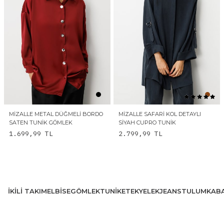
MIZALLE METAL DÜĞMELI BORDO
MIZALLE SAFARI KOL DETAYLI
SATEN TUNIK GÖMLEK
SIYAH CUPRO TUNIK
1.699,99
TL
2.799,99
TL
İKILI TAKIM
ELBISE
GÖMLEK
TUNIK
ETEK
YELEK
JEANS
TULUM
KAB