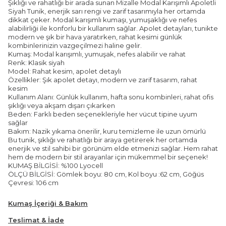
Şıklığı ve rahatlığı bir arada sunan Mizalle Modal Karışımlı Apoletli
Siyah Tunik, enerjik sarı rengi ve zarif tasarımıyla her ortamda
dikkat çeker. Modal karışımlı kumaşı, yumuşaklığı ve nefes
alabilirliği ile konforlu bir kullanım sağlar. Apolet detayları, tunikte
modern ve şık bir hava yaratırken, rahat kesimi günlük
kombinlerinizin vazgeçilmezi haline gelir.
Kumaş: Modal karışımlı, yumuşak, nefes alabilir ve rahat
Renk: Klasik siyah
Model: Rahat kesim, apolet detaylı
Özellikler: Şık apolet detayı, modern ve zarif tasarım, rahat
kesim
Kullanım Alanı: Günlük kullanım, hafta sonu kombinleri, rahat ofis
şıklığı veya akşam dışarı çıkarken
Beden: Farklı beden seçenekleriyle her vücut tipine uyum
sağlar
Bakım: Nazik yıkama önerilir, kuru temizleme ile uzun ömürlü
Bu tunik, şıklığı ve rahatlığı bir araya getirerek her ortamda
enerjik ve stil sahibi bir görünüm elde etmenizi sağlar. Hem rahat
hem de modern bir stil arayanlar için mükemmel bir seçenek!
KUMAŞ BİLGİSİ: %100 Lyocell
ÖLÇÜ BİLGİSİ: Gömlek boyu: 80 cm, Kol boyu :62 cm, Göğüs
Çevresi: 106 cm
Kumaş İçeriği & Bakım
Teslimat & İade