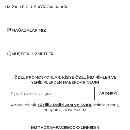
+MIZALLE CLUB AYRICALIKLARI
MAĞAZALARIMIZ
MÜŞTERI HIZMETLERI
ÖZEL PROMOSYONLAR, KİŞİYE ÖZEL İNDİRİMLER VE
YENİLİKLERDEN HABERDAR OLUN!
ABONE OL
Abone olarak,
Gizlilik Politikası ve KVKK
İznini okumuş,
onaylamış oluyorsunuz.
INSTAGRAM
FACEBOOK
X
LINKEDIN