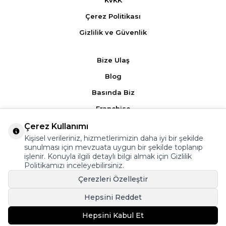
KVKK
Çerez Politikası
Gizlilik ve Güvenlik
Bize Ulaş
Blog
Basında Biz
Franchise
Çerez Kullanımı
Ürün Yorumları
Kişisel verileriniz, hizmetlerimizin daha iyi bir şekilde
sunulması için mevzuata uygun bir şekilde toplanıp
Kampanyalar
işlenir. Konuyla ilgili detaylı bilgi almak için
Gizlilik
Politikamızı
inceleyebilirsiniz.
Üyelik Sözleşmesi
Çerezleri Özelleştir
Satış Sözleşmesi
Hepsini Reddet
Hepsini Kabul Et
T
-SOFT