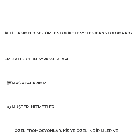
İKILI TAKIM
ELBISE
GÖMLEK
TUNIK
ETEK
YELEK
JEANS
TULUM
KAB
+MIZALLE CLUB AYRICALIKLARI
MAĞAZALARIMIZ
MÜŞTERI HIZMETLERI
ÖZEL PROMOSYONLAR, KİŞİYE ÖZEL İNDİRİMLER VE