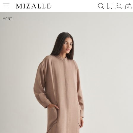
0
YENI