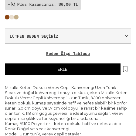
Plus Kazancınız: 80,00 TL
Beden Ölçü Tablosu
EKLE
Mizalle Keten Dokulu Verev Cepli Kahverengi Uzun Tunik
Sıcak ve doğal kahverengi tonuyla dikkat çeken Mizalle Keten
Dokulu Verev Cepli Kahverengi Uzun Tunik, %100 polyester
keten dokulu kumaşı sayesinde hafif ve nefes alabilir bir konfor
sunar. 120 cm boyu ve 57 cm kol boyu ile rahat bir kesime sahip
olan tunik, 118 cm göğüs çevresi ile ideal uyumu sağlar. Verev
cepleri ise şıklık ve fonksiyonelliği bir arada sunar.
Kumaş: %100 Polyester – keten dokulu, hafif ve nefes alabilir
Renk: Doğal ve sıcak kahverengi
Model: Uzun tunik, verev cepli detaylar