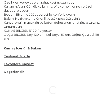
Özellikler: Verev cepler, rahat kesim, uzun boy
Kullanım Alanı: Günlük kullanıma, ofis kombinlerine ve özel
davetlere uygun
Beden: 118 cm göğüs çevresi ile konforlu uyum
Bakım: Nazik yıkama önerilir, düşük ısıda ütüleyiniz
Kahverenginin sıcaklığı ve keten dokusunun rahatlığıyla tarzınızı
tamamlayın.
KUMAŞ BİLGİSİ: %100 Polyester
ÖLÇÜ BİLGİSİ: Boy: 120 cm, Kol Boyu: 57 cm, Göğüs Çevresi: 118
cm
Kumaş İçeriği & Bakım
Teslimat & İade
Favorilere Kaydet
Değerlendir