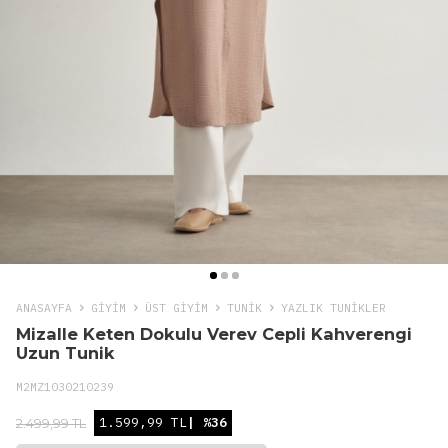
ANASAYFA
GIYIM
ÜST GİYİM
TUNIK
YAZLIK TUNIKLER
Mizalle Keten Dokulu Verev Cepli Kahverengi
Uzun Tunik
M2MZ1030210239
1.599,99 TL
| %36
2.499,99 TL