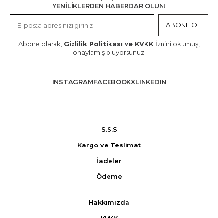
YENİLİKLERDEN HABERDAR OLUN!
ABONE OL
Abone olarak,
Gizlilik Politikası ve KVKK
İznini okumuş,
onaylamış oluyorsunuz.
INSTAGRAM
FACEBOOK
X
LINKEDIN
S.S.S
Kargo ve Teslimat
İadeler
Ödeme
Hakkımızda