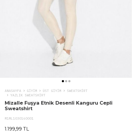
ANASAYFA
GIYIM
ÜST GİYİM
SWEATSHIRT
YAZLIK SWEATSHIRT
Mizalle Fuşya Etnik Desenli Kanguru Cepli
Sweatshirt
M1ML1030160001
1.199,99 TL