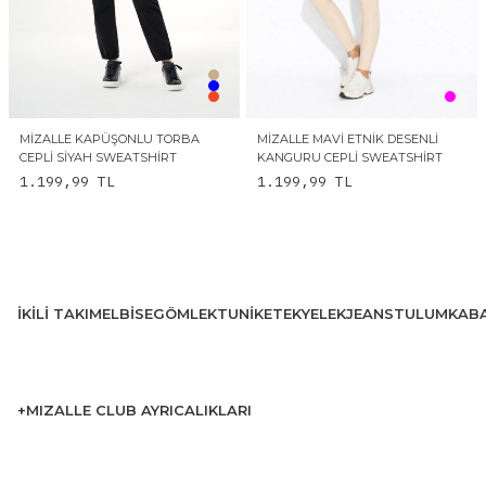
MIZALLE KAPÜŞONLU TORBA
MIZALLE MAVI ETNIK DESENLI
CEPLI SIYAH SWEATSHIRT
KANGURU CEPLI SWEATSHIRT
1.199,99
TL
1.199,99
TL
İKILI TAKIM
ELBISE
GÖMLEK
TUNIK
ETEK
YELEK
JEANS
TULUM
KAB
+MIZALLE CLUB AYRICALIKLARI