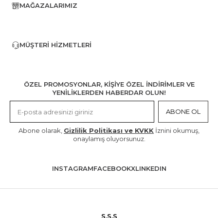
MAĞAZALARIMIZ
MÜŞTERI HIZMETLERI
ÖZEL PROMOSYONLAR, KİŞİYE ÖZEL İNDİRİMLER VE
YENİLİKLERDEN HABERDAR OLUN!
ABONE OL
Abone olarak,
Gizlilik Politikası ve KVKK
İznini okumuş,
onaylamış oluyorsunuz.
INSTAGRAM
FACEBOOK
X
LINKEDIN
S.S.S